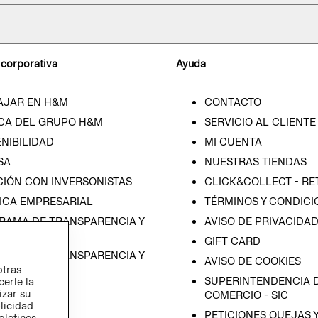
 corporativa
Ayuda
AJAR EN H&M
CONTACTO
CA DEL GRUPO H&M
SERVICIO AL CLIENTE
NIBILIDAD
MI CUENTA
SA
NUESTRAS TIENDAS
CIÓN CON INVERSONISTAS
CLICK&COLLECT - RE
ICA EMPRESARIAL
TÉRMINOS Y CONDICI
RAMA DE TRANSPARENCIA Y
AVISO DE PRIVACIDA
 (ESPAÑOL)
GIFT CARD
RAMA DE TRANSPARENCIA Y
AVISO DE COOKIES
otras
 (INGLÉS)
SUPERINTENDENCIA D
cerle la
izar su
COMERCIO - SIC
blicidad
PETICIONES QUEJAS 
oletines