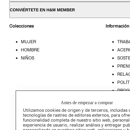
CONVIÉRTETE EN H&M MEMBER
Colecciones
Información
MUJER
TRAB
HOMBRE
ACER
NIÑOS
SOSTE
PREN
RELA
POLÍT
PROG
ÉTICA
Antes de empezar a comprar
PROG
Utilizamos cookies de origen y de terceros, incluidas 
ÉTICA
tecnologías de rastreo de editores externos, para ofre
funcionalidad completa de nuestro sitio web, personal
experiencia de usuario, realizar análisis y entregar pu
personalizada en nuestros sitios web, aplicaciones y b