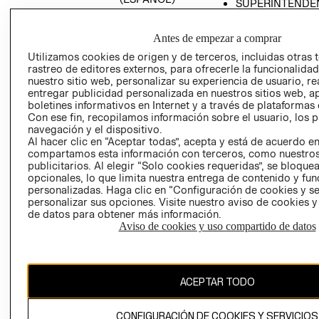
SUPERINTENDE
DE INDUSTRIA Y
PROGRAMA DE
COMERCIO - SI
TRANSPARENCIA
Antes de empezar a comprar
Y ÉTICA (INGLÉS)
PETICIONES
Utilizamos cookies de origen y de terceros, incluidas otras 
QUEJAS Y
rastreo de editores externos, para ofrecerle la funcionalid
RECLAMOS
nuestro sitio web, personalizar su experiencia de usuario, rea
entregar publicidad personalizada en nuestros sitios web, a
boletines informativos en Internet y a través de plataformas 
Con ese fin, recopilamos información sobre el usuario, los 
navegación y el dispositivo.
Al hacer clic en “Aceptar todas”, acepta y está de acuerdo e
compartamos esta información con terceros, como nuestros
publicitarios. Al elegir “Solo cookies requeridas”, se bloque
opcionales, lo que limita nuestra entrega de contenido y fu
Colombia ($)
personalizadas. Haga clic en “Configuración de cookies y se
personalizar sus opciones. Visite nuestro aviso de cookies 
CAMBIAR REGIÓN
de datos para obtener más información.
Aviso de cookies y uso compartido de datos
El contenido de esta página web está protegido por copyright y es
propiedad de H&M Hennes & Mauritz AB.
ACEPTAR TODO
CONFIGURACIÓN DE COOKIES Y SERVICIOS