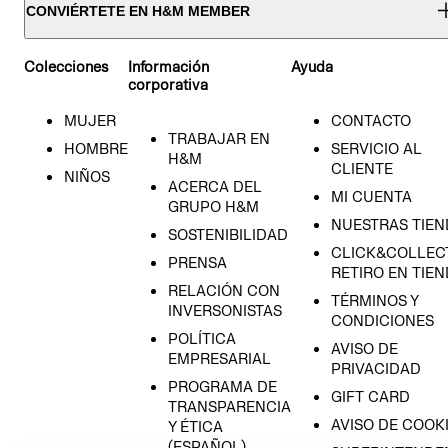
CONVIÉRTETE EN H&M MEMBER
Colecciones
Información
Ayuda
corporativa
MUJER
CONTACTO
TRABAJAR EN
HOMBRE
SERVICIO AL
H&M
CLIENTE
NIÑOS
ACERCA DEL
MI CUENTA
GRUPO H&M
NUESTRAS TIEN
SOSTENIBILIDAD
CLICK&COLLECT
PRENSA
RETIRO EN TIE
RELACIÓN CON
TÉRMINOS Y
INVERSONISTAS
CONDICIONES
POLÍTICA
AVISO DE
EMPRESARIAL
PRIVACIDAD
PROGRAMA DE
GIFT CARD
TRANSPARENCIA
AVISO DE COOK
Y ÉTICA
(ESPAÑOL)