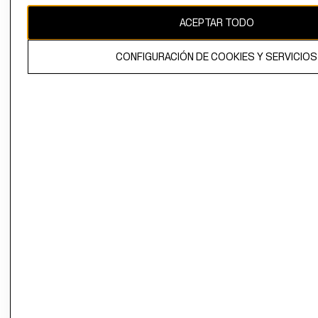
ACEPTAR TODO
El contenido de esta página web está protegido por copyright y es
propiedad de H&M Hennes & Mauritz AB.
CONFIGURACIÓN DE COOKIES Y SERVICIOS