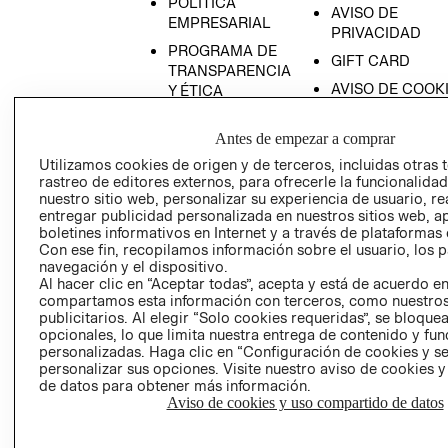
POLÍTICA
AVISO DE
EMPRESARIAL
PRIVACIDAD
PROGRAMA DE
GIFT CARD
TRANSPARENCIA
AVISO DE COOK
Y ÉTICA
(ESPAÑOL)
SUPERINTENDE
DE INDUSTRIA Y
Antes de empezar a comprar
PROGRAMA DE
COMERCIO - SI
TRANSPARENCIA
Utilizamos cookies de origen y de terceros, incluidas otras 
Y ÉTICA (INGLÉS)
rastreo de editores externos, para ofrecerle la funcionalid
PETICIONES
nuestro sitio web, personalizar su experiencia de usuario, rea
QUEJAS Y
entregar publicidad personalizada en nuestros sitios web, a
RECLAMOS
boletines informativos en Internet y a través de plataformas 
Con ese fin, recopilamos información sobre el usuario, los 
navegación y el dispositivo.
Al hacer clic en “Aceptar todas”, acepta y está de acuerdo e
compartamos esta información con terceros, como nuestros
publicitarios. Al elegir “Solo cookies requeridas”, se bloque
opcionales, lo que limita nuestra entrega de contenido y fu
personalizadas. Haga clic en “Configuración de cookies y se
Colombia ($)
personalizar sus opciones. Visite nuestro aviso de cookies 
de datos para obtener más información.
CAMBIAR REGIÓN
Aviso de cookies y uso compartido de datos