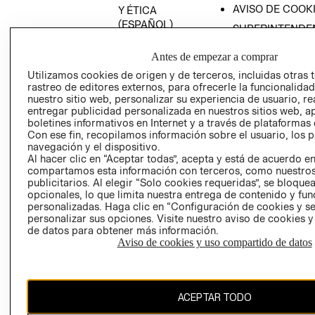
AVISO DE COOK
Y ÉTICA
(ESPAÑOL)
SUPERINTENDE
DE INDUSTRIA Y
PROGRAMA DE
COMERCIO - SI
Antes de empezar a comprar
TRANSPARENCIA
Y ÉTICA (INGLÉS)
Utilizamos cookies de origen y de terceros, incluidas otras 
PETICIONES
rastreo de editores externos, para ofrecerle la funcionalid
QUEJAS Y
nuestro sitio web, personalizar su experiencia de usuario, rea
RECLAMOS
entregar publicidad personalizada en nuestros sitios web, a
boletines informativos en Internet y a través de plataformas 
Con ese fin, recopilamos información sobre el usuario, los 
navegación y el dispositivo.
Al hacer clic en “Aceptar todas”, acepta y está de acuerdo e
compartamos esta información con terceros, como nuestros
publicitarios. Al elegir “Solo cookies requeridas”, se bloque
opcionales, lo que limita nuestra entrega de contenido y fu
Colombia ($)
personalizadas. Haga clic en “Configuración de cookies y se
personalizar sus opciones. Visite nuestro aviso de cookies 
CAMBIAR REGIÓN
de datos para obtener más información.
Aviso de cookies y uso compartido de datos
El contenido de esta página web está protegido por copyright y es
ACEPTAR TODO
propiedad de H&M Hennes & Mauritz AB.