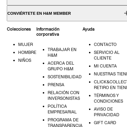
CONVIÉRTETE EN H&M MEMBER
Colecciones
Información
Ayuda
corporativa
MUJER
CONTACTO
TRABAJAR EN
HOMBRE
SERVICIO AL
H&M
CLIENTE
NIÑOS
ACERCA DEL
MI CUENTA
GRUPO H&M
NUESTRAS TIEN
SOSTENIBILIDAD
CLICK&COLLECT
PRENSA
RETIRO EN TIE
RELACIÓN CON
TÉRMINOS Y
INVERSONISTAS
CONDICIONES
POLÍTICA
AVISO DE
EMPRESARIAL
PRIVACIDAD
PROGRAMA DE
GIFT CARD
TRANSPARENCIA