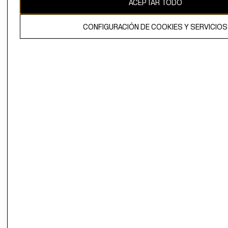
ACEPTAR TODO
El contenido de esta página web está protegido por copyright y es
propiedad de H&M Hennes & Mauritz AB.
CONFIGURACIÓN DE COOKIES Y SERVICIOS