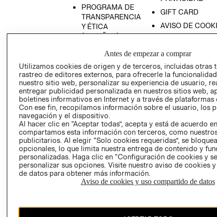
PROGRAMA DE
GIFT CARD
TRANSPARENCIA
AVISO DE COOK
Y ÉTICA
(ESPAÑOL)
SUPERINTENDE
DE INDUSTRIA Y
PROGRAMA DE
Antes de empezar a comprar
COMERCIO - SI
TRANSPARENCIA
Utilizamos cookies de origen y de terceros, incluidas otras 
Y ÉTICA (INGLÉS)
PETICIONES
rastreo de editores externos, para ofrecerle la funcionalid
QUEJAS Y
nuestro sitio web, personalizar su experiencia de usuario, rea
entregar publicidad personalizada en nuestros sitios web, a
RECLAMOS
boletines informativos en Internet y a través de plataformas 
Con ese fin, recopilamos información sobre el usuario, los 
navegación y el dispositivo.
Al hacer clic en “Aceptar todas”, acepta y está de acuerdo e
compartamos esta información con terceros, como nuestros
publicitarios. Al elegir “Solo cookies requeridas”, se bloque
opcionales, lo que limita nuestra entrega de contenido y fu
personalizadas. Haga clic en “Configuración de cookies y se
Colombia ($)
personalizar sus opciones. Visite nuestro aviso de cookies 
de datos para obtener más información.
CAMBIAR REGIÓN
Aviso de cookies y uso compartido de datos