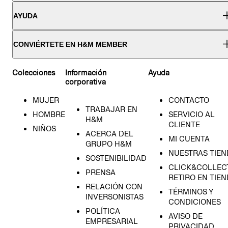
AYUDA
CONVIÉRTETE EN H&M MEMBER
Colecciones
Información
Ayuda
corporativa
MUJER
CONTACTO
TRABAJAR EN
HOMBRE
SERVICIO AL
H&M
CLIENTE
NIÑOS
ACERCA DEL
MI CUENTA
GRUPO H&M
NUESTRAS TIEN
SOSTENIBILIDAD
CLICK&COLLECT
PRENSA
RETIRO EN TIE
RELACIÓN CON
TÉRMINOS Y
INVERSONISTAS
CONDICIONES
POLÍTICA
AVISO DE
EMPRESARIAL
PRIVACIDAD