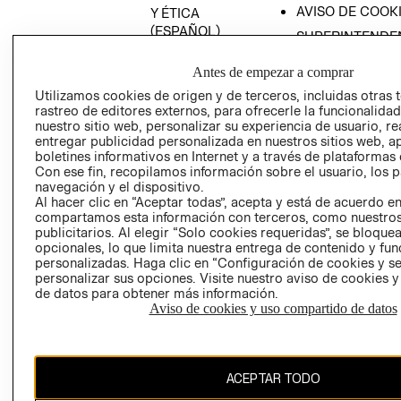
AVISO DE COOK
Y ÉTICA
(ESPAÑOL)
SUPERINTENDE
DE INDUSTRIA Y
PROGRAMA DE
COMERCIO - SI
Antes de empezar a comprar
TRANSPARENCIA
Y ÉTICA (INGLÉS)
Utilizamos cookies de origen y de terceros, incluidas otras 
PETICIONES
rastreo de editores externos, para ofrecerle la funcionalid
QUEJAS Y
nuestro sitio web, personalizar su experiencia de usuario, rea
RECLAMOS
entregar publicidad personalizada en nuestros sitios web, a
boletines informativos en Internet y a través de plataformas 
Con ese fin, recopilamos información sobre el usuario, los 
navegación y el dispositivo.
Al hacer clic en “Aceptar todas”, acepta y está de acuerdo e
compartamos esta información con terceros, como nuestros
publicitarios. Al elegir “Solo cookies requeridas”, se bloque
opcionales, lo que limita nuestra entrega de contenido y fu
Colombia ($)
personalizadas. Haga clic en “Configuración de cookies y se
personalizar sus opciones. Visite nuestro aviso de cookies 
CAMBIAR REGIÓN
de datos para obtener más información.
Aviso de cookies y uso compartido de datos
El contenido de esta página web está protegido por copyright y es
ACEPTAR TODO
propiedad de H&M Hennes & Mauritz AB.