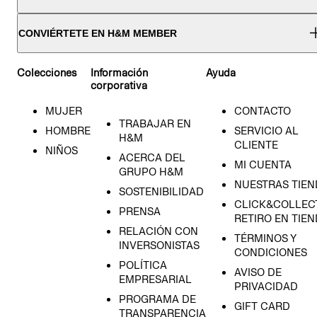
CONVIÉRTETE EN H&M MEMBER
Colecciones
Información
Ayuda
corporativa
MUJER
CONTACTO
TRABAJAR EN
HOMBRE
SERVICIO AL
H&M
CLIENTE
NIÑOS
ACERCA DEL
MI CUENTA
GRUPO H&M
NUESTRAS TIEN
SOSTENIBILIDAD
CLICK&COLLECT
PRENSA
RETIRO EN TIE
RELACIÓN CON
TÉRMINOS Y
INVERSONISTAS
CONDICIONES
POLÍTICA
AVISO DE
EMPRESARIAL
PRIVACIDAD
PROGRAMA DE
GIFT CARD
TRANSPARENCIA