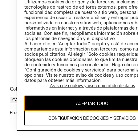
Utilizamos cookies de origen y de terceros, incluidas 
ÉTICA
tecnologías de rastreo de editores externos, para ofre
funcionalidad completa de nuestro sitio web, personal
experiencia de usuario, realizar análisis y entregar pu
personalizada en nuestros sitios web, aplicaciones y b
informativos en Internet y a través de plataformas de 
sociales. Con ese fin, recopilamos información sobre e
los patrones de navegación y el dispositivo.
Al hacer clic en “Aceptar todas”, acepta y está de acu
compartamos esta información con terceros, como nu
socios publicitarios. Al elegir “Solo cookies requeridas
bloquean las cookies opcionales, lo que limita nuestra
de contenido y funciones personalizadas. Haga clic en
“Configuración de cookies y servicios” para personali
opciones. Visite nuestro aviso de cookies y uso comp
datos para obtener más información.
Aviso de cookies y uso compartido de datos
Colombia ($)
CAMBIAR REGIÓN
ACEPTAR TODO
El contenido de esta página web está protegido por copyright y es pr
CONFIGURACIÓN DE COOKIES Y SERVICIOS