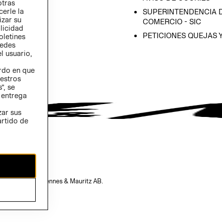
otras
 (INGLÉS)
cerle la
SUPERINTENDENCIA D
izar su
COMERCIO - SIC
blicidad
PETICIONES QUEJAS 
oletines
redes
l usuario,
erdo en que
estros
”, se
 entrega
zar sus
artido de
opiedad de H&M Hennes & Mauritz AB.