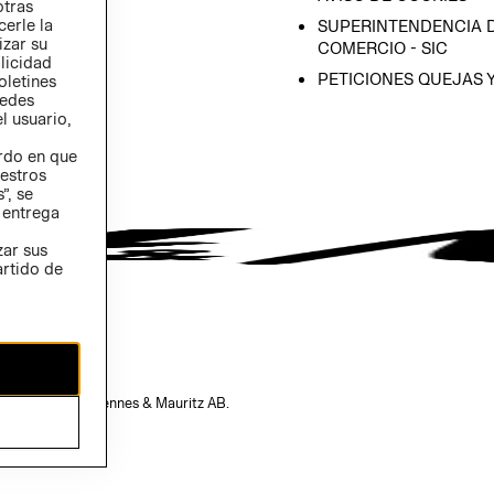
otras
 (INGLÉS)
cerle la
SUPERINTENDENCIA D
izar su
COMERCIO - SIC
blicidad
PETICIONES QUEJAS 
oletines
redes
l usuario,
erdo en que
estros
”, se
 entrega
zar sus
artido de
opiedad de H&M Hennes & Mauritz AB.