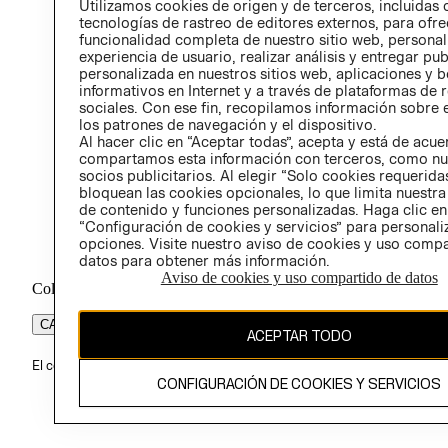
Utilizamos cookies de origen y de terceros, incluidas 
ÉTICA
tecnologías de rastreo de editores externos, para ofre
funcionalidad completa de nuestro sitio web, personal
experiencia de usuario, realizar análisis y entregar pu
personalizada en nuestros sitios web, aplicaciones y b
informativos en Internet y a través de plataformas de 
sociales. Con ese fin, recopilamos información sobre e
los patrones de navegación y el dispositivo.
Al hacer clic en “Aceptar todas”, acepta y está de acu
compartamos esta información con terceros, como nu
socios publicitarios. Al elegir “Solo cookies requeridas
bloquean las cookies opcionales, lo que limita nuestra
de contenido y funciones personalizadas. Haga clic en
“Configuración de cookies y servicios” para personali
opciones. Visite nuestro aviso de cookies y uso comp
datos para obtener más información.
Aviso de cookies y uso compartido de datos
Colombia ($)
CAMBIAR REGIÓN
ACEPTAR TODO
El contenido de esta página web está protegido por copyright y es pr
CONFIGURACIÓN DE COOKIES Y SERVICIOS