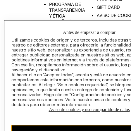
PROGRAMA DE
GIFT CARD
TRANSPARENCIA
AVISO DE COOK
Y ÉTICA
(ESPAÑOL)
SUPERINTENDE
DE INDUSTRIA Y
PROGRAMA DE
Antes de empezar a comprar
COMERCIO - SI
TRANSPARENCIA
Utilizamos cookies de origen y de terceros, incluidas otras 
Y ÉTICA (INGLÉS)
PETICIONES
rastreo de editores externos, para ofrecerle la funcionalid
QUEJAS Y
nuestro sitio web, personalizar su experiencia de usuario, rea
entregar publicidad personalizada en nuestros sitios web, a
RECLAMOS
boletines informativos en Internet y a través de plataformas 
Con ese fin, recopilamos información sobre el usuario, los 
navegación y el dispositivo.
Al hacer clic en “Aceptar todas”, acepta y está de acuerdo e
compartamos esta información con terceros, como nuestros
publicitarios. Al elegir “Solo cookies requeridas”, se bloque
opcionales, lo que limita nuestra entrega de contenido y fu
personalizadas. Haga clic en “Configuración de cookies y se
Colombia ($)
personalizar sus opciones. Visite nuestro aviso de cookies 
de datos para obtener más información.
CAMBIAR REGIÓN
Aviso de cookies y uso compartido de datos