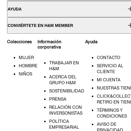
AYUDA
CONVIÉRTETE EN H&M MEMBER
Colecciones
Información
Ayuda
corporativa
MUJER
CONTACTO
TRABAJAR EN
HOMBRE
SERVICIO AL
H&M
CLIENTE
NIÑOS
ACERCA DEL
MI CUENTA
GRUPO H&M
NUESTRAS TIEN
SOSTENIBILIDAD
CLICK&COLLECT
PRENSA
RETIRO EN TIE
RELACIÓN CON
TÉRMINOS Y
INVERSONISTAS
CONDICIONES
POLÍTICA
AVISO DE
EMPRESARIAL
PRIVACIDAD