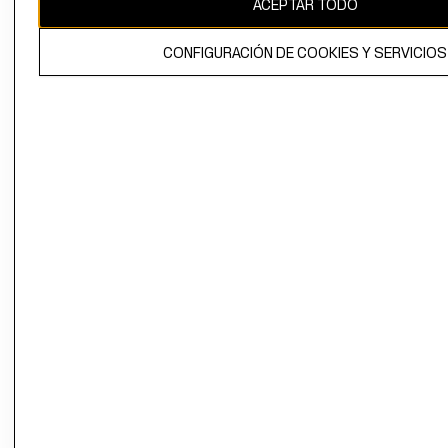
ACEPTAR TODO
El contenido de esta página web está protegido por copyright y es
propiedad de H&M Hennes & Mauritz AB.
CONFIGURACIÓN DE COOKIES Y SERVICIOS