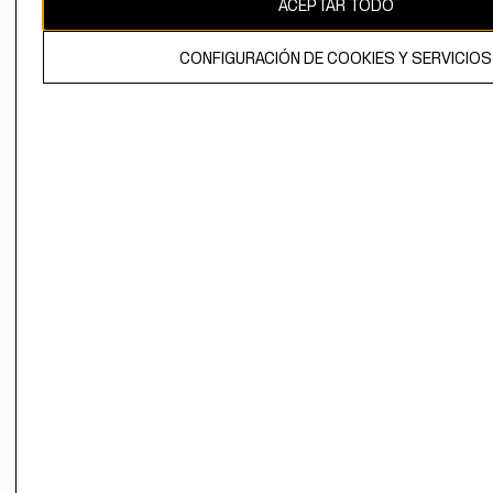
ACEPTAR TODO
El contenido de esta página web está protegido por copyright y es
propiedad de H&M Hennes & Mauritz AB.
CONFIGURACIÓN DE COOKIES Y SERVICIOS