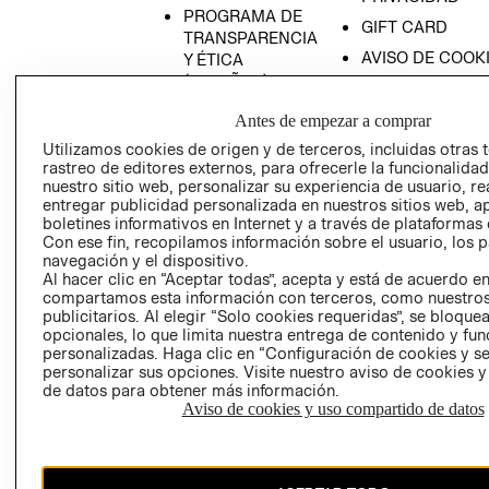
PROGRAMA DE
GIFT CARD
TRANSPARENCIA
AVISO DE COOK
Y ÉTICA
(ESPAÑOL)
SUPERINTENDE
DE INDUSTRIA Y
PROGRAMA DE
Antes de empezar a comprar
COMERCIO - SI
TRANSPARENCIA
Utilizamos cookies de origen y de terceros, incluidas otras 
Y ÉTICA (INGLÉS)
PETICIONES
rastreo de editores externos, para ofrecerle la funcionalid
QUEJAS Y
nuestro sitio web, personalizar su experiencia de usuario, rea
entregar publicidad personalizada en nuestros sitios web, a
RECLAMOS
boletines informativos en Internet y a través de plataformas 
Con ese fin, recopilamos información sobre el usuario, los 
navegación y el dispositivo.
Al hacer clic en “Aceptar todas”, acepta y está de acuerdo e
compartamos esta información con terceros, como nuestros
publicitarios. Al elegir “Solo cookies requeridas”, se bloque
opcionales, lo que limita nuestra entrega de contenido y fu
personalizadas. Haga clic en “Configuración de cookies y se
Colombia ($)
personalizar sus opciones. Visite nuestro aviso de cookies 
de datos para obtener más información.
CAMBIAR REGIÓN
Aviso de cookies y uso compartido de datos