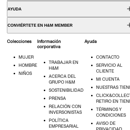
AYUDA
CONVIÉRTETE EN H&M MEMBER
Colecciones
Información
Ayuda
corporativa
MUJER
CONTACTO
TRABAJAR EN
HOMBRE
SERVICIO AL
H&M
CLIENTE
NIÑOS
ACERCA DEL
MI CUENTA
GRUPO H&M
NUESTRAS TIEN
SOSTENIBILIDAD
CLICK&COLLECT
PRENSA
RETIRO EN TIE
RELACIÓN CON
TÉRMINOS Y
INVERSONISTAS
CONDICIONES
POLÍTICA
AVISO DE
EMPRESARIAL
PRIVACIDAD