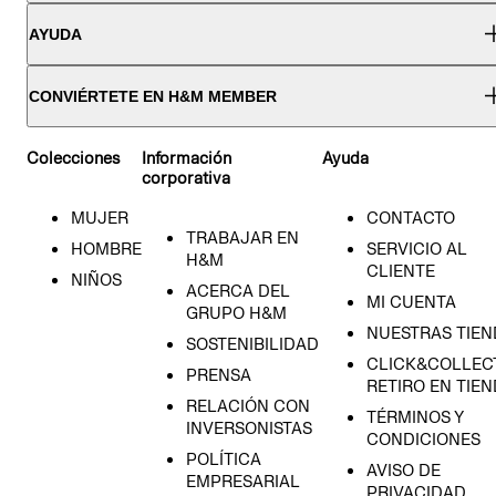
AYUDA
CONVIÉRTETE EN H&M MEMBER
Colecciones
Información
Ayuda
corporativa
MUJER
CONTACTO
TRABAJAR EN
HOMBRE
SERVICIO AL
H&M
CLIENTE
NIÑOS
ACERCA DEL
MI CUENTA
GRUPO H&M
NUESTRAS TIEN
SOSTENIBILIDAD
CLICK&COLLECT
PRENSA
RETIRO EN TIE
RELACIÓN CON
TÉRMINOS Y
INVERSONISTAS
CONDICIONES
POLÍTICA
AVISO DE
EMPRESARIAL
PRIVACIDAD