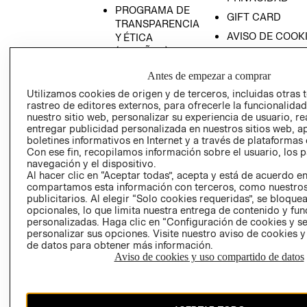
PROGRAMA DE
GIFT CARD
TRANSPARENCIA
AVISO DE COOK
Y ÉTICA
(ESPAÑOL)
SUPERINTENDE
DE INDUSTRIA Y
PROGRAMA DE
Antes de empezar a comprar
COMERCIO - SI
TRANSPARENCIA
Utilizamos cookies de origen y de terceros, incluidas otras 
Y ÉTICA (INGLÉS)
PETICIONES
rastreo de editores externos, para ofrecerle la funcionalid
QUEJAS Y
nuestro sitio web, personalizar su experiencia de usuario, rea
entregar publicidad personalizada en nuestros sitios web, a
RECLAMOS
boletines informativos en Internet y a través de plataformas 
Con ese fin, recopilamos información sobre el usuario, los 
navegación y el dispositivo.
Al hacer clic en “Aceptar todas”, acepta y está de acuerdo e
compartamos esta información con terceros, como nuestros
publicitarios. Al elegir “Solo cookies requeridas”, se bloque
opcionales, lo que limita nuestra entrega de contenido y fu
personalizadas. Haga clic en “Configuración de cookies y se
Colombia ($)
personalizar sus opciones. Visite nuestro aviso de cookies 
de datos para obtener más información.
CAMBIAR REGIÓN
Aviso de cookies y uso compartido de datos