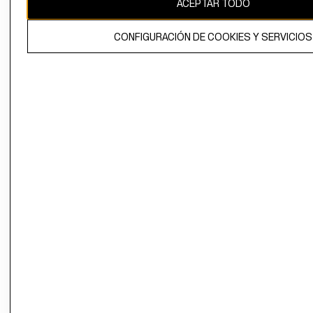
ACEPTAR TODO
El contenido de esta página web está protegido por copyright y es
propiedad de H&M Hennes & Mauritz AB.
CONFIGURACIÓN DE COOKIES Y SERVICIOS