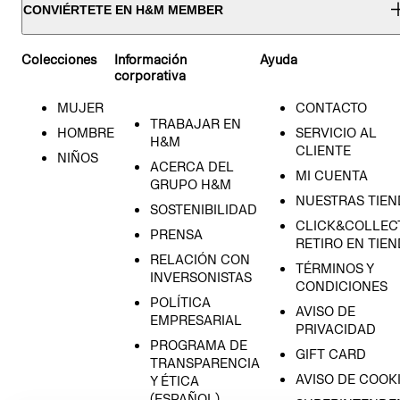
CONVIÉRTETE EN H&M MEMBER
Colecciones
Información
Ayuda
corporativa
MUJER
CONTACTO
TRABAJAR EN
HOMBRE
SERVICIO AL
H&M
CLIENTE
NIÑOS
ACERCA DEL
MI CUENTA
GRUPO H&M
NUESTRAS TIEN
SOSTENIBILIDAD
CLICK&COLLECT
PRENSA
RETIRO EN TIE
RELACIÓN CON
TÉRMINOS Y
INVERSONISTAS
CONDICIONES
POLÍTICA
AVISO DE
EMPRESARIAL
PRIVACIDAD
PROGRAMA DE
GIFT CARD
TRANSPARENCIA
AVISO DE COOK
Y ÉTICA
(ESPAÑOL)