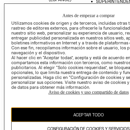
SUPERINTENDE
DE INDUSTRIA Y
PROGRAMA DE
COMERCIO - SI
TRANSPARENCIA
Antes de empezar a comprar
Y ÉTICA (INGLÉS)
PETICIONES
Utilizamos cookies de origen y de terceros, incluidas otras 
QUEJAS Y
rastreo de editores externos, para ofrecerle la funcionalid
RECLAMOS
nuestro sitio web, personalizar su experiencia de usuario, rea
entregar publicidad personalizada en nuestros sitios web, a
boletines informativos en Internet y a través de plataformas 
Con ese fin, recopilamos información sobre el usuario, los 
navegación y el dispositivo.
Al hacer clic en “Aceptar todas”, acepta y está de acuerdo e
compartamos esta información con terceros, como nuestros
publicitarios. Al elegir “Solo cookies requeridas”, se bloque
opcionales, lo que limita nuestra entrega de contenido y fu
Colombia ($)
personalizadas. Haga clic en “Configuración de cookies y se
personalizar sus opciones. Visite nuestro aviso de cookies 
CAMBIAR REGIÓN
de datos para obtener más información.
Aviso de cookies y uso compartido de datos
El contenido de esta página web está protegido por copyright y es
propiedad de H&M Hennes & Mauritz AB.
ACEPTAR TODO
CONFIGURACIÓN DE COOKIES Y SERVICIOS