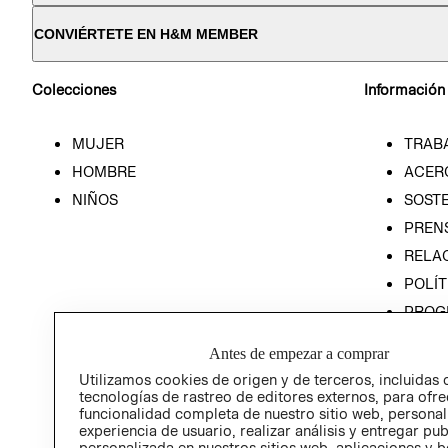
CONVIÉRTETE EN H&M MEMBER
Colecciones
Información
MUJER
TRAB
HOMBRE
ACER
NIÑOS
SOSTE
PREN
RELA
POLÍT
PROG
ÉTICA
Antes de empezar a comprar
PROG
Utilizamos cookies de origen y de terceros, incluidas 
ÉTICA
tecnologías de rastreo de editores externos, para ofre
funcionalidad completa de nuestro sitio web, personal
experiencia de usuario, realizar análisis y entregar pu
personalizada en nuestros sitios web, aplicaciones y b