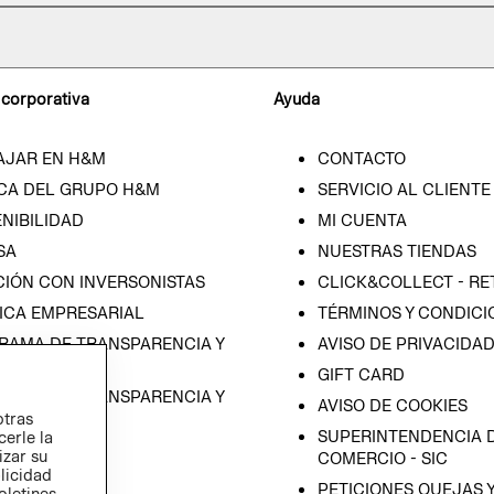
 corporativa
Ayuda
AJAR EN H&M
CONTACTO
CA DEL GRUPO H&M
SERVICIO AL CLIENTE
NIBILIDAD
MI CUENTA
SA
NUESTRAS TIENDAS
CIÓN CON INVERSONISTAS
CLICK&COLLECT - RE
ICA EMPRESARIAL
TÉRMINOS Y CONDICI
RAMA DE TRANSPARENCIA Y
AVISO DE PRIVACIDA
 (ESPAÑOL)
GIFT CARD
RAMA DE TRANSPARENCIA Y
AVISO DE COOKIES
otras
 (INGLÉS)
SUPERINTENDENCIA D
cerle la
izar su
COMERCIO - SIC
blicidad
PETICIONES QUEJAS 
oletines