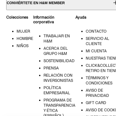
CONVIÉRTETE EN H&M MEMBER
Colecciones
Información
Ayuda
corporativa
MUJER
CONTACTO
TRABAJAR EN
HOMBRE
SERVICIO AL
H&M
CLIENTE
NIÑOS
ACERCA DEL
MI CUENTA
GRUPO H&M
NUESTRAS TIEN
SOSTENIBILIDAD
CLICK&COLLECT
PRENSA
RETIRO EN TIE
RELACIÓN CON
TÉRMINOS Y
INVERSONISTAS
CONDICIONES
POLÍTICA
AVISO DE
EMPRESARIAL
PRIVACIDAD
PROGRAMA DE
GIFT CARD
TRANSPARENCIA
AVISO DE COOK
Y ÉTICA
(ESPAÑOL)