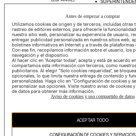
SUPERINTENDE
DE INDUSTRIA Y
PROGRAMA DE
COMERCIO - SI
TRANSPARENCIA
Antes de empezar a comprar
Y ÉTICA (INGLÉS)
PETICIONES
Utilizamos cookies de origen y de terceros, incluidas otras 
QUEJAS Y
rastreo de editores externos, para ofrecerle la funcionalid
RECLAMOS
nuestro sitio web, personalizar su experiencia de usuario, rea
entregar publicidad personalizada en nuestros sitios web, a
boletines informativos en Internet y a través de plataformas 
Con ese fin, recopilamos información sobre el usuario, los 
navegación y el dispositivo.
Al hacer clic en “Aceptar todas”, acepta y está de acuerdo e
compartamos esta información con terceros, como nuestros
publicitarios. Al elegir “Solo cookies requeridas”, se bloque
opcionales, lo que limita nuestra entrega de contenido y fu
Colombia ($)
personalizadas. Haga clic en “Configuración de cookies y se
personalizar sus opciones. Visite nuestro aviso de cookies 
CAMBIAR REGIÓN
de datos para obtener más información.
Aviso de cookies y uso compartido de datos
El contenido de esta página web está protegido por copyright y es
propiedad de H&M Hennes & Mauritz AB.
ACEPTAR TODO
CONFIGURACIÓN DE COOKIES Y SERVICIOS