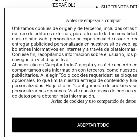
(ESPAÑOL)
SUPERINTENDE
DE INDUSTRIA Y
PROGRAMA DE
COMERCIO - SI
TRANSPARENCIA
Antes de empezar a comprar
Y ÉTICA (INGLÉS)
PETICIONES
Utilizamos cookies de origen y de terceros, incluidas otras 
rastreo de editores externos, para ofrecerle la funcionalid
QUEJAS Y
nuestro sitio web, personalizar su experiencia de usuario, rea
RECLAMOS
entregar publicidad personalizada en nuestros sitios web, a
boletines informativos en Internet y a través de plataformas 
Con ese fin, recopilamos información sobre el usuario, los 
navegación y el dispositivo.
Al hacer clic en “Aceptar todas”, acepta y está de acuerdo e
compartamos esta información con terceros, como nuestros
publicitarios. Al elegir “Solo cookies requeridas”, se bloque
opcionales, lo que limita nuestra entrega de contenido y fu
Colombia ($)
personalizadas. Haga clic en “Configuración de cookies y se
personalizar sus opciones. Visite nuestro aviso de cookies 
CAMBIAR REGIÓN
de datos para obtener más información.
Aviso de cookies y uso compartido de datos
El contenido de esta página web está protegido por copyright y es
ACEPTAR TODO
propiedad de H&M Hennes & Mauritz AB.