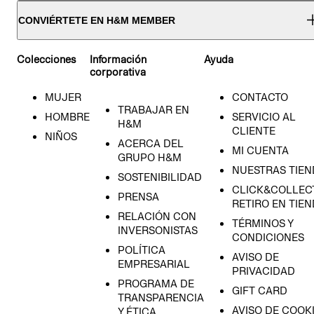
CONVIÉRTETE EN H&M MEMBER
Colecciones
Información
Ayuda
corporativa
MUJER
CONTACTO
TRABAJAR EN
HOMBRE
SERVICIO AL
H&M
CLIENTE
NIÑOS
ACERCA DEL
MI CUENTA
GRUPO H&M
NUESTRAS TIEN
SOSTENIBILIDAD
CLICK&COLLECT
PRENSA
RETIRO EN TIE
RELACIÓN CON
TÉRMINOS Y
INVERSONISTAS
CONDICIONES
POLÍTICA
AVISO DE
EMPRESARIAL
PRIVACIDAD
PROGRAMA DE
GIFT CARD
TRANSPARENCIA
AVISO DE COOK
Y ÉTICA