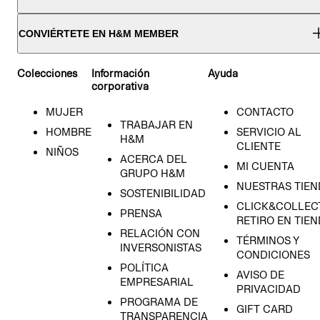
CONVIÉRTETE EN H&M MEMBER
Colecciones
Información
Ayuda
corporativa
MUJER
CONTACTO
TRABAJAR EN
HOMBRE
SERVICIO AL
H&M
CLIENTE
NIÑOS
ACERCA DEL
MI CUENTA
GRUPO H&M
NUESTRAS TIEN
SOSTENIBILIDAD
CLICK&COLLECT
PRENSA
RETIRO EN TIE
RELACIÓN CON
TÉRMINOS Y
INVERSONISTAS
CONDICIONES
POLÍTICA
AVISO DE
EMPRESARIAL
PRIVACIDAD
PROGRAMA DE
GIFT CARD
TRANSPARENCIA