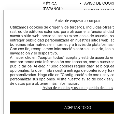
AVISO DE COOK
Y ÉTICA
(ESPAÑOL)
SUPERINTENDE
DE INDUSTRIA Y
PROGRAMA DE
COMERCIO - SI
Antes de empezar a comprar
TRANSPARENCIA
Y ÉTICA (INGLÉS)
Utilizamos cookies de origen y de terceros, incluidas otras 
PETICIONES
rastreo de editores externos, para ofrecerle la funcionalid
QUEJAS Y
nuestro sitio web, personalizar su experiencia de usuario, rea
RECLAMOS
entregar publicidad personalizada en nuestros sitios web, a
boletines informativos en Internet y a través de plataformas 
Con ese fin, recopilamos información sobre el usuario, los 
navegación y el dispositivo.
Al hacer clic en “Aceptar todas”, acepta y está de acuerdo e
compartamos esta información con terceros, como nuestros
publicitarios. Al elegir “Solo cookies requeridas”, se bloque
opcionales, lo que limita nuestra entrega de contenido y fu
Colombia ($)
personalizadas. Haga clic en “Configuración de cookies y se
personalizar sus opciones. Visite nuestro aviso de cookies 
CAMBIAR REGIÓN
de datos para obtener más información.
Aviso de cookies y uso compartido de datos
El contenido de esta página web está protegido por copyright y es
ACEPTAR TODO
propiedad de H&M Hennes & Mauritz AB.