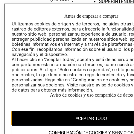
SUPERINTENDE
DE INDUSTRIA Y
PROGRAMA DE
COMERCIO - SI
TRANSPARENCIA
Antes de empezar a comprar
Y ÉTICA (INGLÉS)
PETICIONES
Utilizamos cookies de origen y de terceros, incluidas otras 
QUEJAS Y
rastreo de editores externos, para ofrecerle la funcionalid
RECLAMOS
nuestro sitio web, personalizar su experiencia de usuario, rea
entregar publicidad personalizada en nuestros sitios web, a
boletines informativos en Internet y a través de plataformas 
Con ese fin, recopilamos información sobre el usuario, los 
navegación y el dispositivo.
Al hacer clic en “Aceptar todas”, acepta y está de acuerdo e
compartamos esta información con terceros, como nuestros
publicitarios. Al elegir “Solo cookies requeridas”, se bloque
opcionales, lo que limita nuestra entrega de contenido y fu
Colombia ($)
personalizadas. Haga clic en “Configuración de cookies y se
personalizar sus opciones. Visite nuestro aviso de cookies 
CAMBIAR REGIÓN
de datos para obtener más información.
Aviso de cookies y uso compartido de datos
El contenido de esta página web está protegido por copyright y es
propiedad de H&M Hennes & Mauritz AB.
ACEPTAR TODO
CONFIGURACIÓN DE COOKIES Y SERVICIOS