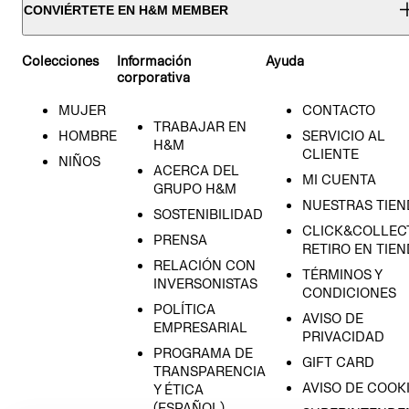
CONVIÉRTETE EN H&M MEMBER
Colecciones
Información
Ayuda
corporativa
MUJER
CONTACTO
TRABAJAR EN
HOMBRE
SERVICIO AL
H&M
CLIENTE
NIÑOS
ACERCA DEL
MI CUENTA
GRUPO H&M
NUESTRAS TIEN
SOSTENIBILIDAD
CLICK&COLLECT
PRENSA
RETIRO EN TIE
RELACIÓN CON
TÉRMINOS Y
INVERSONISTAS
CONDICIONES
POLÍTICA
AVISO DE
EMPRESARIAL
PRIVACIDAD
PROGRAMA DE
GIFT CARD
TRANSPARENCIA
AVISO DE COOK
Y ÉTICA
(ESPAÑOL)