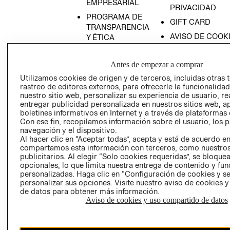
EMPRESARIAL
PRIVACIDAD
PROGRAMA DE
GIFT CARD
TRANSPARENCIA
AVISO DE COOK
Y ÉTICA
(ESPAÑOL)
SUPERINTENDE
DE INDUSTRIA Y
PROGRAMA DE
Antes de empezar a comprar
COMERCIO - SI
TRANSPARENCIA
Utilizamos cookies de origen y de terceros, incluidas otras 
Y ÉTICA (INGLÉS)
PETICIONES
rastreo de editores externos, para ofrecerle la funcionalid
nuestro sitio web, personalizar su experiencia de usuario, rea
QUEJAS Y
entregar publicidad personalizada en nuestros sitios web, a
RECLAMOS
boletines informativos en Internet y a través de plataformas 
Con ese fin, recopilamos información sobre el usuario, los 
navegación y el dispositivo.
Al hacer clic en “Aceptar todas”, acepta y está de acuerdo e
compartamos esta información con terceros, como nuestros
publicitarios. Al elegir “Solo cookies requeridas”, se bloque
opcionales, lo que limita nuestra entrega de contenido y fu
personalizadas. Haga clic en “Configuración de cookies y se
Colombia ($)
personalizar sus opciones. Visite nuestro aviso de cookies 
de datos para obtener más información.
CAMBIAR REGIÓN
Aviso de cookies y uso compartido de datos