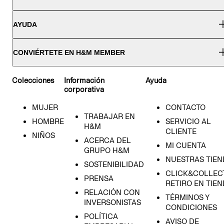
AYUDA
CONVIÉRTETE EN H&M MEMBER
Colecciones
Información
Ayuda
corporativa
MUJER
CONTACTO
TRABAJAR EN
HOMBRE
SERVICIO AL
H&M
CLIENTE
NIÑOS
ACERCA DEL
MI CUENTA
GRUPO H&M
NUESTRAS TIEN
SOSTENIBILIDAD
CLICK&COLLECT
PRENSA
RETIRO EN TIE
RELACIÓN CON
TÉRMINOS Y
INVERSONISTAS
CONDICIONES
POLÍTICA
AVISO DE