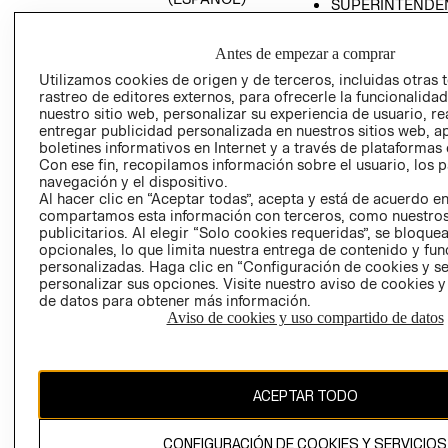
SUPERINTENDE
DE INDUSTRIA Y
PROGRAMA DE
COMERCIO - SI
TRANSPARENCIA
Antes de empezar a comprar
Y ÉTICA (INGLÉS)
PETICIONES
Utilizamos cookies de origen y de terceros, incluidas otras 
QUEJAS Y
rastreo de editores externos, para ofrecerle la funcionalid
RECLAMOS
nuestro sitio web, personalizar su experiencia de usuario, rea
entregar publicidad personalizada en nuestros sitios web, a
boletines informativos en Internet y a través de plataformas 
Con ese fin, recopilamos información sobre el usuario, los 
navegación y el dispositivo.
Al hacer clic en “Aceptar todas”, acepta y está de acuerdo e
compartamos esta información con terceros, como nuestros
publicitarios. Al elegir “Solo cookies requeridas”, se bloque
opcionales, lo que limita nuestra entrega de contenido y fu
Colombia ($)
personalizadas. Haga clic en “Configuración de cookies y se
personalizar sus opciones. Visite nuestro aviso de cookies 
CAMBIAR REGIÓN
de datos para obtener más información.
Aviso de cookies y uso compartido de datos
El contenido de esta página web está protegido por copyright y es
propiedad de H&M Hennes & Mauritz AB.
ACEPTAR TODO
CONFIGURACIÓN DE COOKIES Y SERVICIOS