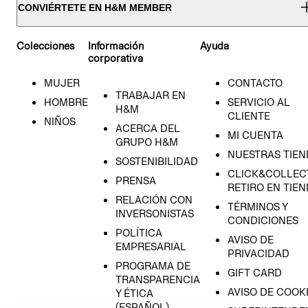
CONVIÉRTETE EN H&M MEMBER
Colecciones
Información
Ayuda
corporativa
MUJER
CONTACTO
TRABAJAR EN
HOMBRE
SERVICIO AL
H&M
CLIENTE
NIÑOS
ACERCA DEL
MI CUENTA
GRUPO H&M
NUESTRAS TIEN
SOSTENIBILIDAD
CLICK&COLLECT
PRENSA
RETIRO EN TIE
RELACIÓN CON
TÉRMINOS Y
INVERSONISTAS
CONDICIONES
POLÍTICA
AVISO DE
EMPRESARIAL
PRIVACIDAD
PROGRAMA DE
GIFT CARD
TRANSPARENCIA
AVISO DE COOK
Y ÉTICA
(ESPAÑOL)