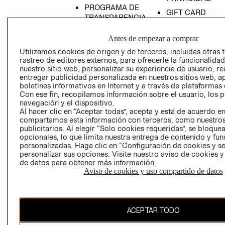
PROGRAMA DE
GIFT CARD
TRANSPARENCIA
AVISO DE COOK
Y ÉTICA
(ESPAÑOL)
Antes de empezar a comprar
SUPERINTENDE
DE INDUSTRIA Y
Utilizamos cookies de origen y de terceros, incluidas otras 
PROGRAMA DE
rastreo de editores externos, para ofrecerle la funcionalid
COMERCIO - SI
TRANSPARENCIA
nuestro sitio web, personalizar su experiencia de usuario, rea
Y ÉTICA (INGLÉS)
PETICIONES
entregar publicidad personalizada en nuestros sitios web, a
QUEJAS Y
boletines informativos en Internet y a través de plataformas 
Con ese fin, recopilamos información sobre el usuario, los 
RECLAMOS
navegación y el dispositivo.
Al hacer clic en “Aceptar todas”, acepta y está de acuerdo e
compartamos esta información con terceros, como nuestros
publicitarios. Al elegir “Solo cookies requeridas”, se bloque
opcionales, lo que limita nuestra entrega de contenido y fu
Colombia ($)
personalizadas. Haga clic en “Configuración de cookies y se
personalizar sus opciones. Visite nuestro aviso de cookies 
CAMBIAR REGIÓN
de datos para obtener más información.
Aviso de cookies y uso compartido de datos
El contenido de esta página web está protegido por copyright y es
ACEPTAR TODO
propiedad de H&M Hennes & Mauritz AB.