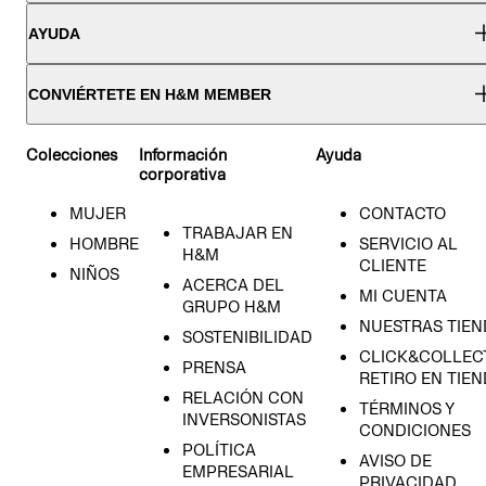
AYUDA
CONVIÉRTETE EN H&M MEMBER
Colecciones
Información
Ayuda
corporativa
MUJER
CONTACTO
TRABAJAR EN
HOMBRE
SERVICIO AL
H&M
CLIENTE
NIÑOS
ACERCA DEL
MI CUENTA
GRUPO H&M
NUESTRAS TIEN
SOSTENIBILIDAD
CLICK&COLLECT
PRENSA
RETIRO EN TIE
RELACIÓN CON
TÉRMINOS Y
INVERSONISTAS
CONDICIONES
POLÍTICA
AVISO DE
EMPRESARIAL
PRIVACIDAD