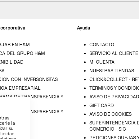
 corporativa
Ayuda
AJAR EN H&M
CONTACTO
CA DEL GRUPO H&M
SERVICIO AL CLIENTE
NIBILIDAD
MI CUENTA
SA
NUESTRAS TIENDAS
CIÓN CON INVERSONISTAS
CLICK&COLLECT - RE
ICA EMPRESARIAL
TÉRMINOS Y CONDICI
RAMA DE TRANSPARENCIA Y
AVISO DE PRIVACIDA
 (ESPAÑOL)
GIFT CARD
RAMA DE TRANSPARENCIA Y
AVISO DE COOKIES
otras
 (INGLÉS)
SUPERINTENDENCIA D
cerle la
izar su
COMERCIO - SIC
blicidad
PETICIONES QUEJAS 
oletines