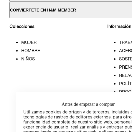
CONVIÉRTETE EN H&M MEMBER
Colecciones
Información
MUJER
TRAB
HOMBRE
ACER
NIÑOS
SOSTE
PREN
RELA
POLÍT
PROG
ÉTICA
Antes de empezar a comprar
PROG
Utilizamos cookies de origen y de terceros, incluidas 
ÉTICA
tecnologías de rastreo de editores externos, para ofre
funcionalidad completa de nuestro sitio web, personal
experiencia de usuario, realizar análisis y entregar pu
personalizada en nuestros sitios web, aplicaciones y b