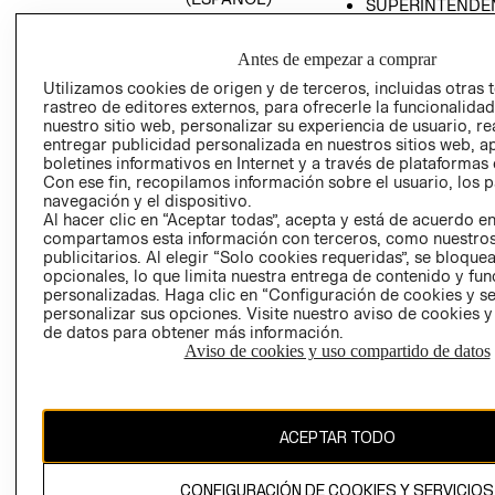
SUPERINTENDE
DE INDUSTRIA Y
PROGRAMA DE
COMERCIO - SI
TRANSPARENCIA
Antes de empezar a comprar
Y ÉTICA (INGLÉS)
PETICIONES
Utilizamos cookies de origen y de terceros, incluidas otras 
QUEJAS Y
rastreo de editores externos, para ofrecerle la funcionalid
RECLAMOS
nuestro sitio web, personalizar su experiencia de usuario, rea
entregar publicidad personalizada en nuestros sitios web, a
boletines informativos en Internet y a través de plataformas 
Con ese fin, recopilamos información sobre el usuario, los 
navegación y el dispositivo.
Al hacer clic en “Aceptar todas”, acepta y está de acuerdo e
compartamos esta información con terceros, como nuestros
publicitarios. Al elegir “Solo cookies requeridas”, se bloque
opcionales, lo que limita nuestra entrega de contenido y fu
Colombia ($)
personalizadas. Haga clic en “Configuración de cookies y se
personalizar sus opciones. Visite nuestro aviso de cookies 
CAMBIAR REGIÓN
de datos para obtener más información.
Aviso de cookies y uso compartido de datos
El contenido de esta página web está protegido por copyright y es
propiedad de H&M Hennes & Mauritz AB.
ACEPTAR TODO
CONFIGURACIÓN DE COOKIES Y SERVICIOS