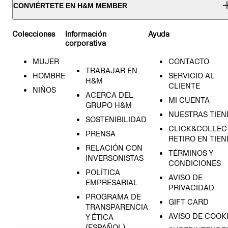
CONVIÉRTETE EN H&M MEMBER
Colecciones
Información
Ayuda
corporativa
MUJER
CONTACTO
TRABAJAR EN
HOMBRE
SERVICIO AL
H&M
CLIENTE
NIÑOS
ACERCA DEL
MI CUENTA
GRUPO H&M
NUESTRAS TIEN
SOSTENIBILIDAD
CLICK&COLLECT
PRENSA
RETIRO EN TIE
RELACIÓN CON
TÉRMINOS Y
INVERSONISTAS
CONDICIONES
POLÍTICA
AVISO DE
EMPRESARIAL
PRIVACIDAD
PROGRAMA DE
GIFT CARD
TRANSPARENCIA
AVISO DE COOK
Y ÉTICA
(ESPAÑOL)