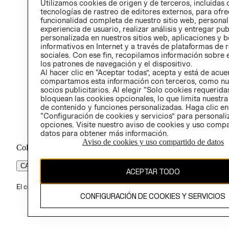
Utilizamos cookies de origen y de terceros, incluidas 
ÉTICA
tecnologías de rastreo de editores externos, para ofre
funcionalidad completa de nuestro sitio web, personal
experiencia de usuario, realizar análisis y entregar pu
personalizada en nuestros sitios web, aplicaciones y b
informativos en Internet y a través de plataformas de 
sociales. Con ese fin, recopilamos información sobre e
los patrones de navegación y el dispositivo.
Al hacer clic en “Aceptar todas”, acepta y está de acu
compartamos esta información con terceros, como nu
socios publicitarios. Al elegir “Solo cookies requeridas
bloquean las cookies opcionales, lo que limita nuestra
de contenido y funciones personalizadas. Haga clic en
“Configuración de cookies y servicios” para personali
opciones. Visite nuestro aviso de cookies y uso comp
datos para obtener más información.
Aviso de cookies y uso compartido de datos
Colombia ($)
CAMBIAR REGIÓN
ACEPTAR TODO
El contenido de esta página web está protegido por copyright y es pr
CONFIGURACIÓN DE COOKIES Y SERVICIOS