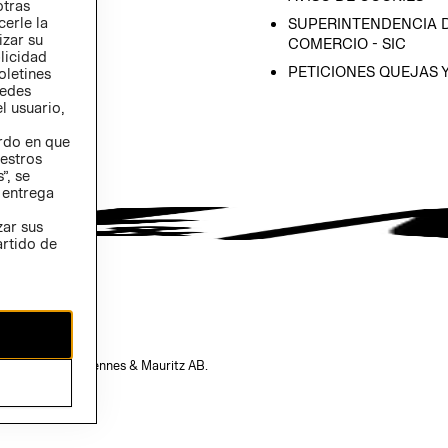
otras
 (INGLÉS)
cerle la
SUPERINTENDENCIA D
izar su
COMERCIO - SIC
blicidad
PETICIONES QUEJAS 
oletines
redes
l usuario,
erdo en que
estros
”, se
 entrega
zar sus
artido de
opiedad de H&M Hennes & Mauritz AB.