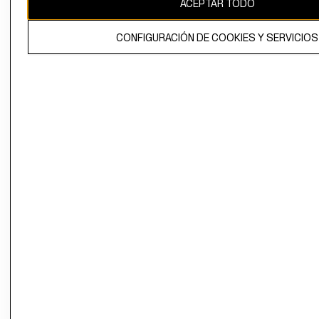
ACEPTAR TODO
El contenido de esta página web está protegido por copyright y es
propiedad de H&M Hennes & Mauritz AB.
CONFIGURACIÓN DE COOKIES Y SERVICIOS