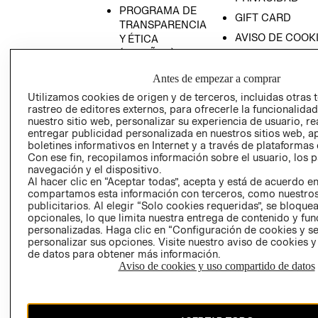
PROGRAMA DE
GIFT CARD
TRANSPARENCIA
AVISO DE COOK
Y ÉTICA
(ESPAÑOL)
SUPERINTENDE
DE INDUSTRIA Y
PROGRAMA DE
Antes de empezar a comprar
COMERCIO - SI
TRANSPARENCIA
Utilizamos cookies de origen y de terceros, incluidas otras 
Y ÉTICA (INGLÉS)
PETICIONES
rastreo de editores externos, para ofrecerle la funcionalid
QUEJAS Y
nuestro sitio web, personalizar su experiencia de usuario, rea
entregar publicidad personalizada en nuestros sitios web, a
RECLAMOS
boletines informativos en Internet y a través de plataformas 
Con ese fin, recopilamos información sobre el usuario, los 
navegación y el dispositivo.
Al hacer clic en “Aceptar todas”, acepta y está de acuerdo e
compartamos esta información con terceros, como nuestros
publicitarios. Al elegir “Solo cookies requeridas”, se bloque
opcionales, lo que limita nuestra entrega de contenido y fu
personalizadas. Haga clic en “Configuración de cookies y se
Colombia ($)
personalizar sus opciones. Visite nuestro aviso de cookies 
de datos para obtener más información.
CAMBIAR REGIÓN
Aviso de cookies y uso compartido de datos