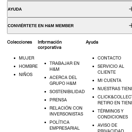
AYUDA
CONVIÉRTETE EN H&M MEMBER
Colecciones
Información
Ayuda
corporativa
MUJER
CONTACTO
TRABAJAR EN
HOMBRE
SERVICIO AL
H&M
CLIENTE
NIÑOS
ACERCA DEL
MI CUENTA
GRUPO H&M
NUESTRAS TIEN
SOSTENIBILIDAD
CLICK&COLLECT
PRENSA
RETIRO EN TIE
RELACIÓN CON
TÉRMINOS Y
INVERSONISTAS
CONDICIONES
POLÍTICA
AVISO DE
EMPRESARIAL
PRIVACIDAD