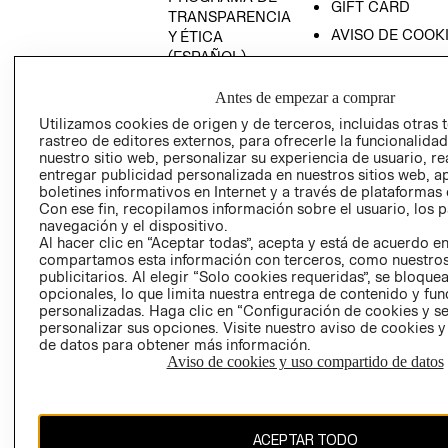
GIFT CARD
TRANSPARENCIA
AVISO DE COOK
Y ÉTICA
(ESPAÑOL)
SUPERINTENDE
DE INDUSTRIA Y
PROGRAMA DE
Antes de empezar a comprar
COMERCIO - SI
TRANSPARENCIA
Utilizamos cookies de origen y de terceros, incluidas otras 
Y ÉTICA (INGLÉS)
PETICIONES
rastreo de editores externos, para ofrecerle la funcionalid
QUEJAS Y
nuestro sitio web, personalizar su experiencia de usuario, rea
RECLAMOS
entregar publicidad personalizada en nuestros sitios web, a
boletines informativos en Internet y a través de plataformas 
Con ese fin, recopilamos información sobre el usuario, los 
navegación y el dispositivo.
Al hacer clic en “Aceptar todas”, acepta y está de acuerdo e
compartamos esta información con terceros, como nuestros
publicitarios. Al elegir “Solo cookies requeridas”, se bloque
opcionales, lo que limita nuestra entrega de contenido y fu
Colombia ($)
personalizadas. Haga clic en “Configuración de cookies y se
personalizar sus opciones. Visite nuestro aviso de cookies 
de datos para obtener más información.
CAMBIAR REGIÓN
Aviso de cookies y uso compartido de datos
El contenido de esta página web está protegido por copyright y es
ACEPTAR TODO