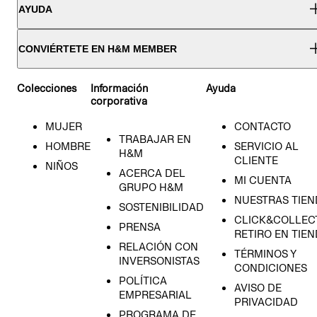
AYUDA
CONVIÉRTETE EN H&M MEMBER
Colecciones
Información
Ayuda
corporativa
MUJER
CONTACTO
TRABAJAR EN
HOMBRE
SERVICIO AL
H&M
CLIENTE
NIÑOS
ACERCA DEL
MI CUENTA
GRUPO H&M
NUESTRAS TIEN
SOSTENIBILIDAD
CLICK&COLLECT
PRENSA
RETIRO EN TIE
RELACIÓN CON
TÉRMINOS Y
INVERSONISTAS
CONDICIONES
POLÍTICA
AVISO DE
EMPRESARIAL
PRIVACIDAD
PROGRAMA DE