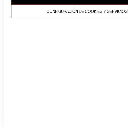
propiedad de H&M Hennes & Mauritz AB.
CONFIGURACIÓN DE COOKIES Y SERVICIOS