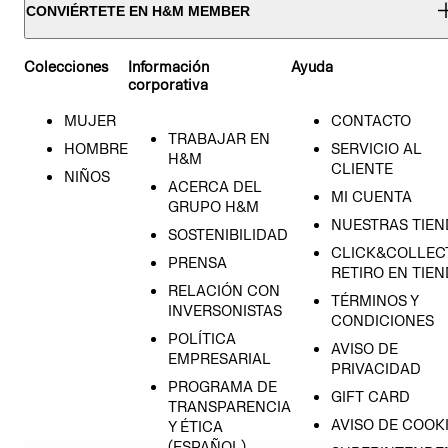
CONVIÉRTETE EN H&M MEMBER
Colecciones
Información
Ayuda
corporativa
MUJER
CONTACTO
TRABAJAR EN
HOMBRE
SERVICIO AL
H&M
CLIENTE
NIÑOS
ACERCA DEL
MI CUENTA
GRUPO H&M
NUESTRAS TIEN
SOSTENIBILIDAD
CLICK&COLLECT
PRENSA
RETIRO EN TIE
RELACIÓN CON
TÉRMINOS Y
INVERSONISTAS
CONDICIONES
POLÍTICA
AVISO DE
EMPRESARIAL
PRIVACIDAD
PROGRAMA DE
GIFT CARD
TRANSPARENCIA
AVISO DE COOK
Y ÉTICA
(ESPAÑOL)