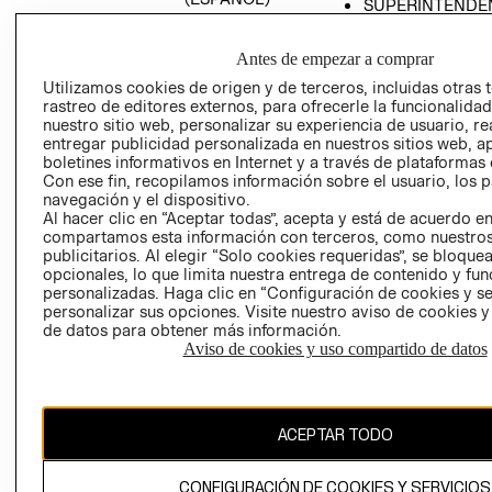
SUPERINTENDE
DE INDUSTRIA Y
PROGRAMA DE
COMERCIO - SI
TRANSPARENCIA
Antes de empezar a comprar
Y ÉTICA (INGLÉS)
PETICIONES
Utilizamos cookies de origen y de terceros, incluidas otras 
QUEJAS Y
rastreo de editores externos, para ofrecerle la funcionalid
RECLAMOS
nuestro sitio web, personalizar su experiencia de usuario, rea
entregar publicidad personalizada en nuestros sitios web, a
boletines informativos en Internet y a través de plataformas 
Con ese fin, recopilamos información sobre el usuario, los 
navegación y el dispositivo.
Al hacer clic en “Aceptar todas”, acepta y está de acuerdo e
compartamos esta información con terceros, como nuestros
publicitarios. Al elegir “Solo cookies requeridas”, se bloque
opcionales, lo que limita nuestra entrega de contenido y fu
Colombia ($)
personalizadas. Haga clic en “Configuración de cookies y se
personalizar sus opciones. Visite nuestro aviso de cookies 
CAMBIAR REGIÓN
de datos para obtener más información.
Aviso de cookies y uso compartido de datos
El contenido de esta página web está protegido por copyright y es
propiedad de H&M Hennes & Mauritz AB.
ACEPTAR TODO
CONFIGURACIÓN DE COOKIES Y SERVICIOS