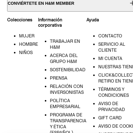
CONVIÉRTETE EN H&M MEMBER
Colecciones
Información
Ayuda
corporativa
MUJER
CONTACTO
TRABAJAR EN
HOMBRE
SERVICIO AL
H&M
CLIENTE
NIÑOS
ACERCA DEL
MI CUENTA
GRUPO H&M
NUESTRAS TIEN
SOSTENIBILIDAD
CLICK&COLLECT
PRENSA
RETIRO EN TIE
RELACIÓN CON
TÉRMINOS Y
INVERSONISTAS
CONDICIONES
POLÍTICA
AVISO DE
EMPRESARIAL
PRIVACIDAD
PROGRAMA DE
GIFT CARD
TRANSPARENCIA
AVISO DE COOK
Y ÉTICA
(ESPAÑOL)