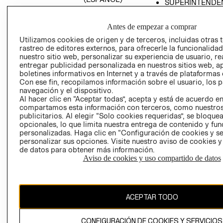
SUPERINTENDE
DE INDUSTRIA Y
PROGRAMA DE
COMERCIO - SI
TRANSPARENCIA
Antes de empezar a comprar
Y ÉTICA (INGLÉS)
PETICIONES
Utilizamos cookies de origen y de terceros, incluidas otras 
QUEJAS Y
rastreo de editores externos, para ofrecerle la funcionalid
RECLAMOS
nuestro sitio web, personalizar su experiencia de usuario, rea
entregar publicidad personalizada en nuestros sitios web, a
boletines informativos en Internet y a través de plataformas 
Con ese fin, recopilamos información sobre el usuario, los 
navegación y el dispositivo.
Al hacer clic en “Aceptar todas”, acepta y está de acuerdo e
compartamos esta información con terceros, como nuestros
publicitarios. Al elegir “Solo cookies requeridas”, se bloque
opcionales, lo que limita nuestra entrega de contenido y fu
Colombia ($)
personalizadas. Haga clic en “Configuración de cookies y se
personalizar sus opciones. Visite nuestro aviso de cookies 
CAMBIAR REGIÓN
de datos para obtener más información.
Aviso de cookies y uso compartido de datos
El contenido de esta página web está protegido por copyright y es
propiedad de H&M Hennes & Mauritz AB.
ACEPTAR TODO
CONFIGURACIÓN DE COOKIES Y SERVICIOS