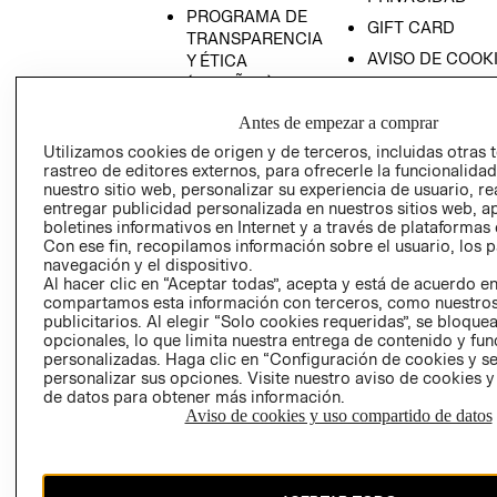
PROGRAMA DE
GIFT CARD
TRANSPARENCIA
AVISO DE COOK
Y ÉTICA
(ESPAÑOL)
SUPERINTENDE
DE INDUSTRIA Y
PROGRAMA DE
Antes de empezar a comprar
COMERCIO - SI
TRANSPARENCIA
Utilizamos cookies de origen y de terceros, incluidas otras 
Y ÉTICA (INGLÉS)
PETICIONES
rastreo de editores externos, para ofrecerle la funcionalid
QUEJAS Y
nuestro sitio web, personalizar su experiencia de usuario, rea
entregar publicidad personalizada en nuestros sitios web, a
RECLAMOS
boletines informativos en Internet y a través de plataformas 
Con ese fin, recopilamos información sobre el usuario, los 
navegación y el dispositivo.
Al hacer clic en “Aceptar todas”, acepta y está de acuerdo e
compartamos esta información con terceros, como nuestros
publicitarios. Al elegir “Solo cookies requeridas”, se bloque
opcionales, lo que limita nuestra entrega de contenido y fu
personalizadas. Haga clic en “Configuración de cookies y se
Colombia ($)
personalizar sus opciones. Visite nuestro aviso de cookies 
de datos para obtener más información.
CAMBIAR REGIÓN
Aviso de cookies y uso compartido de datos