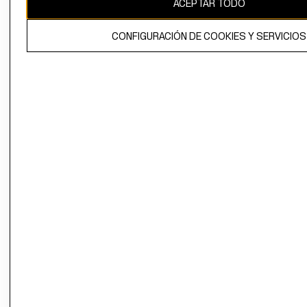
ACEPTAR TODO
El contenido de esta página web está protegido por copyright y es
propiedad de H&M Hennes & Mauritz AB.
CONFIGURACIÓN DE COOKIES Y SERVICIOS