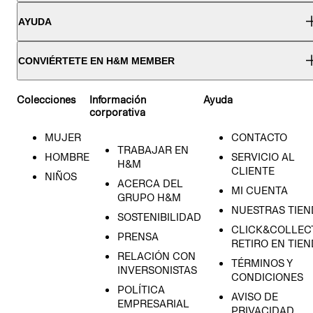
AYUDA
CONVIÉRTETE EN H&M MEMBER
Colecciones
Información
Ayuda
corporativa
MUJER
CONTACTO
TRABAJAR EN
HOMBRE
SERVICIO AL
H&M
CLIENTE
NIÑOS
ACERCA DEL
MI CUENTA
GRUPO H&M
NUESTRAS TIEN
SOSTENIBILIDAD
CLICK&COLLECT
PRENSA
RETIRO EN TIE
RELACIÓN CON
TÉRMINOS Y
INVERSONISTAS
CONDICIONES
POLÍTICA
AVISO DE
EMPRESARIAL
PRIVACIDAD