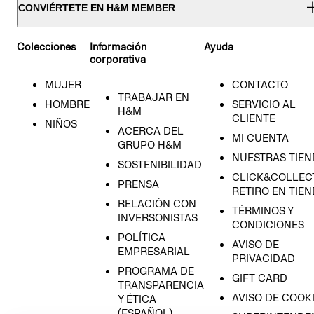
CONVIÉRTETE EN H&M MEMBER
Colecciones
Información
Ayuda
corporativa
MUJER
CONTACTO
TRABAJAR EN
HOMBRE
SERVICIO AL
H&M
CLIENTE
NIÑOS
ACERCA DEL
MI CUENTA
GRUPO H&M
NUESTRAS TIEN
SOSTENIBILIDAD
CLICK&COLLECT
PRENSA
RETIRO EN TIE
RELACIÓN CON
TÉRMINOS Y
INVERSONISTAS
CONDICIONES
POLÍTICA
AVISO DE
EMPRESARIAL
PRIVACIDAD
PROGRAMA DE
GIFT CARD
TRANSPARENCIA
AVISO DE COOK
Y ÉTICA
(ESPAÑOL)