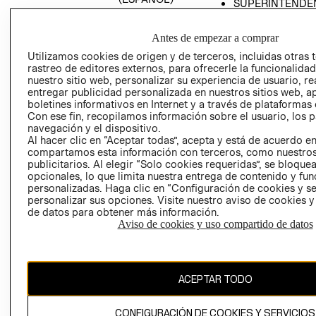
SUPERINTENDE
DE INDUSTRIA Y
PROGRAMA DE
COMERCIO - SI
TRANSPARENCIA
Antes de empezar a comprar
Y ÉTICA (INGLÉS)
PETICIONES
Utilizamos cookies de origen y de terceros, incluidas otras 
QUEJAS Y
rastreo de editores externos, para ofrecerle la funcionalid
RECLAMOS
nuestro sitio web, personalizar su experiencia de usuario, rea
entregar publicidad personalizada en nuestros sitios web, a
boletines informativos en Internet y a través de plataformas 
Con ese fin, recopilamos información sobre el usuario, los 
navegación y el dispositivo.
Al hacer clic en “Aceptar todas”, acepta y está de acuerdo e
compartamos esta información con terceros, como nuestros
publicitarios. Al elegir “Solo cookies requeridas”, se bloque
opcionales, lo que limita nuestra entrega de contenido y fu
Colombia ($)
personalizadas. Haga clic en “Configuración de cookies y se
personalizar sus opciones. Visite nuestro aviso de cookies 
CAMBIAR REGIÓN
de datos para obtener más información.
Aviso de cookies y uso compartido de datos
El contenido de esta página web está protegido por copyright y es
propiedad de H&M Hennes & Mauritz AB.
ACEPTAR TODO
CONFIGURACIÓN DE COOKIES Y SERVICIOS