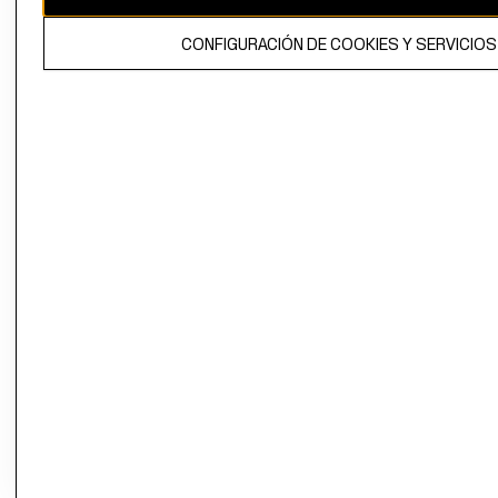
propiedad de H&M Hennes & Mauritz AB.
CONFIGURACIÓN DE COOKIES Y SERVICIOS