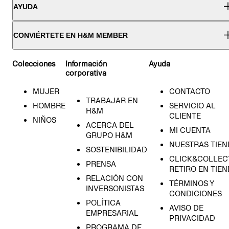
AYUDA
CONVIÉRTETE EN H&M MEMBER
Colecciones
Información
Ayuda
corporativa
MUJER
CONTACTO
TRABAJAR EN
HOMBRE
SERVICIO AL
H&M
CLIENTE
NIÑOS
ACERCA DEL
MI CUENTA
GRUPO H&M
NUESTRAS TIEN
SOSTENIBILIDAD
CLICK&COLLECT
PRENSA
RETIRO EN TIE
RELACIÓN CON
TÉRMINOS Y
INVERSONISTAS
CONDICIONES
POLÍTICA
AVISO DE
EMPRESARIAL
PRIVACIDAD
PROGRAMA DE