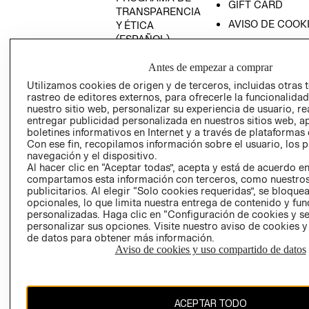
GIFT CARD
TRANSPARENCIA
AVISO DE COOK
Y ÉTICA
(ESPAÑOL)
SUPERINTENDE
DE INDUSTRIA Y
PROGRAMA DE
Antes de empezar a comprar
COMERCIO - SI
TRANSPARENCIA
Utilizamos cookies de origen y de terceros, incluidas otras 
Y ÉTICA (INGLÉS)
PETICIONES
rastreo de editores externos, para ofrecerle la funcionalid
QUEJAS Y
nuestro sitio web, personalizar su experiencia de usuario, rea
RECLAMOS
entregar publicidad personalizada en nuestros sitios web, a
boletines informativos en Internet y a través de plataformas 
Con ese fin, recopilamos información sobre el usuario, los 
navegación y el dispositivo.
Al hacer clic en “Aceptar todas”, acepta y está de acuerdo e
compartamos esta información con terceros, como nuestros
publicitarios. Al elegir “Solo cookies requeridas”, se bloque
opcionales, lo que limita nuestra entrega de contenido y fu
Colombia ($)
personalizadas. Haga clic en “Configuración de cookies y se
personalizar sus opciones. Visite nuestro aviso de cookies 
de datos para obtener más información.
CAMBIAR REGIÓN
Aviso de cookies y uso compartido de datos
El contenido de esta página web está protegido por copyright y es
ACEPTAR TODO