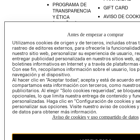
PROGRAMA DE
GIFT CARD
TRANSPARENCIA
AVISO DE COOK
Y ÉTICA
(ESPAÑOL)
SUPERINTENDE
DE INDUSTRIA Y
PROGRAMA DE
Antes de empezar a comprar
COMERCIO - SI
TRANSPARENCIA
Utilizamos cookies de origen y de terceros, incluidas otras 
Y ÉTICA (INGLÉS)
PETICIONES
rastreo de editores externos, para ofrecerle la funcionalid
QUEJAS Y
nuestro sitio web, personalizar su experiencia de usuario, rea
entregar publicidad personalizada en nuestros sitios web, a
RECLAMOS
boletines informativos en Internet y a través de plataformas 
Con ese fin, recopilamos información sobre el usuario, los 
navegación y el dispositivo.
Al hacer clic en “Aceptar todas”, acepta y está de acuerdo e
compartamos esta información con terceros, como nuestros
publicitarios. Al elegir “Solo cookies requeridas”, se bloque
opcionales, lo que limita nuestra entrega de contenido y fu
personalizadas. Haga clic en “Configuración de cookies y se
Colombia ($)
personalizar sus opciones. Visite nuestro aviso de cookies 
de datos para obtener más información.
CAMBIAR REGIÓN
Aviso de cookies y uso compartido de datos