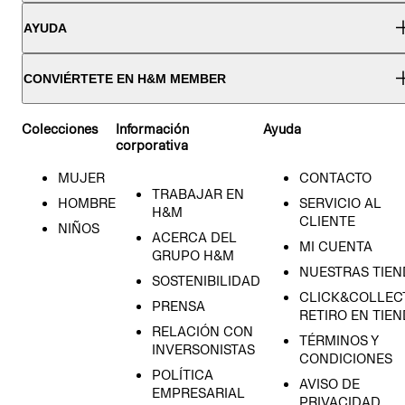
AYUDA
CONVIÉRTETE EN H&M MEMBER
Colecciones
Información
Ayuda
corporativa
MUJER
CONTACTO
TRABAJAR EN
HOMBRE
SERVICIO AL
H&M
CLIENTE
NIÑOS
ACERCA DEL
MI CUENTA
GRUPO H&M
NUESTRAS TIEN
SOSTENIBILIDAD
CLICK&COLLECT
PRENSA
RETIRO EN TIE
RELACIÓN CON
TÉRMINOS Y
INVERSONISTAS
CONDICIONES
POLÍTICA
AVISO DE
EMPRESARIAL
PRIVACIDAD