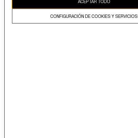
ACEPTAR TODO
El contenido de esta página web está protegido por copyright y es
propiedad de H&M Hennes & Mauritz AB.
CONFIGURACIÓN DE COOKIES Y SERVICIOS