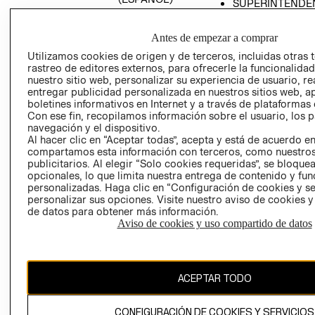
SUPERINTENDE
DE INDUSTRIA Y
PROGRAMA DE
COMERCIO - SI
TRANSPARENCIA
Antes de empezar a comprar
Y ÉTICA (INGLÉS)
PETICIONES
Utilizamos cookies de origen y de terceros, incluidas otras 
QUEJAS Y
rastreo de editores externos, para ofrecerle la funcionalid
RECLAMOS
nuestro sitio web, personalizar su experiencia de usuario, rea
entregar publicidad personalizada en nuestros sitios web, a
boletines informativos en Internet y a través de plataformas 
Con ese fin, recopilamos información sobre el usuario, los 
navegación y el dispositivo.
Al hacer clic en “Aceptar todas”, acepta y está de acuerdo e
compartamos esta información con terceros, como nuestros
publicitarios. Al elegir “Solo cookies requeridas”, se bloque
opcionales, lo que limita nuestra entrega de contenido y fu
Colombia ($)
personalizadas. Haga clic en “Configuración de cookies y se
personalizar sus opciones. Visite nuestro aviso de cookies 
CAMBIAR REGIÓN
de datos para obtener más información.
Aviso de cookies y uso compartido de datos
El contenido de esta página web está protegido por copyright y es
propiedad de H&M Hennes & Mauritz AB.
ACEPTAR TODO
CONFIGURACIÓN DE COOKIES Y SERVICIOS