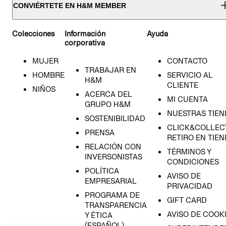
CONVIÉRTETE EN H&M MEMBER
Colecciones
Información
Ayuda
corporativa
MUJER
CONTACTO
TRABAJAR EN
HOMBRE
SERVICIO AL
H&M
CLIENTE
NIÑOS
ACERCA DEL
MI CUENTA
GRUPO H&M
NUESTRAS TIEN
SOSTENIBILIDAD
CLICK&COLLECT
PRENSA
RETIRO EN TIE
RELACIÓN CON
TÉRMINOS Y
INVERSONISTAS
CONDICIONES
POLÍTICA
AVISO DE
EMPRESARIAL
PRIVACIDAD
PROGRAMA DE
GIFT CARD
TRANSPARENCIA
AVISO DE COOK
Y ÉTICA
(ESPAÑOL)