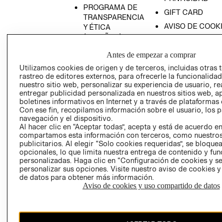
PROGRAMA DE
GIFT CARD
TRANSPARENCIA
AVISO DE COOK
Y ÉTICA
(ESPAÑOL)
SUPERINTENDE
DE INDUSTRIA Y
PROGRAMA DE
Antes de empezar a comprar
COMERCIO - SI
TRANSPARENCIA
Utilizamos cookies de origen y de terceros, incluidas otras 
Y ÉTICA (INGLÉS)
PETICIONES
rastreo de editores externos, para ofrecerle la funcionalid
QUEJAS Y
nuestro sitio web, personalizar su experiencia de usuario, rea
entregar publicidad personalizada en nuestros sitios web, a
RECLAMOS
boletines informativos en Internet y a través de plataformas 
Con ese fin, recopilamos información sobre el usuario, los 
navegación y el dispositivo.
Al hacer clic en “Aceptar todas”, acepta y está de acuerdo e
compartamos esta información con terceros, como nuestros
publicitarios. Al elegir “Solo cookies requeridas”, se bloque
opcionales, lo que limita nuestra entrega de contenido y fu
personalizadas. Haga clic en “Configuración de cookies y se
Colombia ($)
personalizar sus opciones. Visite nuestro aviso de cookies 
de datos para obtener más información.
CAMBIAR REGIÓN
Aviso de cookies y uso compartido de datos