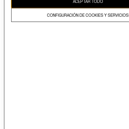
ACEPTAR TODO
El contenido de esta página web está protegido por copyright y es
propiedad de H&M Hennes & Mauritz AB.
CONFIGURACIÓN DE COOKIES Y SERVICIOS