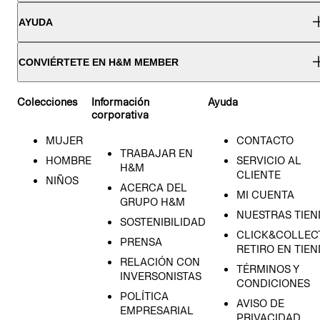
AYUDA
CONVIÉRTETE EN H&M MEMBER
Colecciones
Información
Ayuda
corporativa
MUJER
CONTACTO
TRABAJAR EN
HOMBRE
SERVICIO AL
H&M
CLIENTE
NIÑOS
ACERCA DEL
MI CUENTA
GRUPO H&M
NUESTRAS TIEN
SOSTENIBILIDAD
CLICK&COLLECT
PRENSA
RETIRO EN TIE
RELACIÓN CON
TÉRMINOS Y
INVERSONISTAS
CONDICIONES
POLÍTICA
AVISO DE
EMPRESARIAL
PRIVACIDAD