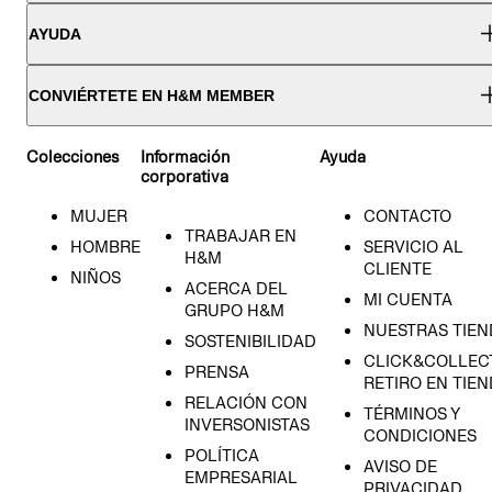
AYUDA
CONVIÉRTETE EN H&M MEMBER
Colecciones
Información
Ayuda
corporativa
MUJER
CONTACTO
TRABAJAR EN
HOMBRE
SERVICIO AL
H&M
CLIENTE
NIÑOS
ACERCA DEL
MI CUENTA
GRUPO H&M
NUESTRAS TIEN
SOSTENIBILIDAD
CLICK&COLLECT
PRENSA
RETIRO EN TIE
RELACIÓN CON
TÉRMINOS Y
INVERSONISTAS
CONDICIONES
POLÍTICA
AVISO DE
EMPRESARIAL
PRIVACIDAD