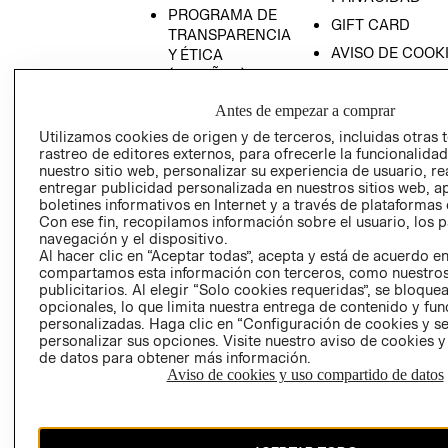
PROGRAMA DE
GIFT CARD
TRANSPARENCIA
AVISO DE COOK
Y ÉTICA
(ESPAÑOL)
SUPERINTENDE
DE INDUSTRIA Y
PROGRAMA DE
Antes de empezar a comprar
COMERCIO - SI
TRANSPARENCIA
Utilizamos cookies de origen y de terceros, incluidas otras 
Y ÉTICA (INGLÉS)
PETICIONES
rastreo de editores externos, para ofrecerle la funcionalid
QUEJAS Y
nuestro sitio web, personalizar su experiencia de usuario, rea
entregar publicidad personalizada en nuestros sitios web, a
RECLAMOS
boletines informativos en Internet y a través de plataformas 
Con ese fin, recopilamos información sobre el usuario, los 
navegación y el dispositivo.
Al hacer clic en “Aceptar todas”, acepta y está de acuerdo e
compartamos esta información con terceros, como nuestros
publicitarios. Al elegir “Solo cookies requeridas”, se bloque
opcionales, lo que limita nuestra entrega de contenido y fu
personalizadas. Haga clic en “Configuración de cookies y se
Colombia ($)
personalizar sus opciones. Visite nuestro aviso de cookies 
de datos para obtener más información.
CAMBIAR REGIÓN
Aviso de cookies y uso compartido de datos