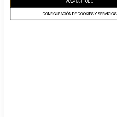
ACEPTAR TODO
El contenido de esta página web está protegido por copyright y es
propiedad de H&M Hennes & Mauritz AB.
CONFIGURACIÓN DE COOKIES Y SERVICIOS