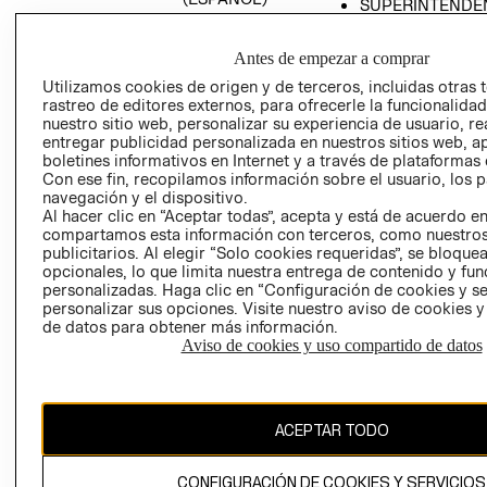
SUPERINTENDE
DE INDUSTRIA Y
PROGRAMA DE
COMERCIO - SI
TRANSPARENCIA
Antes de empezar a comprar
Y ÉTICA (INGLÉS)
PETICIONES
Utilizamos cookies de origen y de terceros, incluidas otras 
QUEJAS Y
rastreo de editores externos, para ofrecerle la funcionalid
RECLAMOS
nuestro sitio web, personalizar su experiencia de usuario, rea
entregar publicidad personalizada en nuestros sitios web, a
boletines informativos en Internet y a través de plataformas 
Con ese fin, recopilamos información sobre el usuario, los 
navegación y el dispositivo.
Al hacer clic en “Aceptar todas”, acepta y está de acuerdo e
compartamos esta información con terceros, como nuestros
publicitarios. Al elegir “Solo cookies requeridas”, se bloque
opcionales, lo que limita nuestra entrega de contenido y fu
Colombia ($)
personalizadas. Haga clic en “Configuración de cookies y se
personalizar sus opciones. Visite nuestro aviso de cookies 
CAMBIAR REGIÓN
de datos para obtener más información.
Aviso de cookies y uso compartido de datos
El contenido de esta página web está protegido por copyright y es
propiedad de H&M Hennes & Mauritz AB.
ACEPTAR TODO
CONFIGURACIÓN DE COOKIES Y SERVICIOS