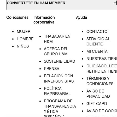
CONVIÉRTETE EN H&M MEMBER
Colecciones
Información
Ayuda
corporativa
MUJER
CONTACTO
TRABAJAR EN
HOMBRE
SERVICIO AL
H&M
CLIENTE
NIÑOS
ACERCA DEL
MI CUENTA
GRUPO H&M
NUESTRAS TIEN
SOSTENIBILIDAD
CLICK&COLLECT
PRENSA
RETIRO EN TIE
RELACIÓN CON
TÉRMINOS Y
INVERSONISTAS
CONDICIONES
POLÍTICA
AVISO DE
EMPRESARIAL
PRIVACIDAD
PROGRAMA DE
GIFT CARD
TRANSPARENCIA
AVISO DE COOK
Y ÉTICA
(ESPAÑOL)