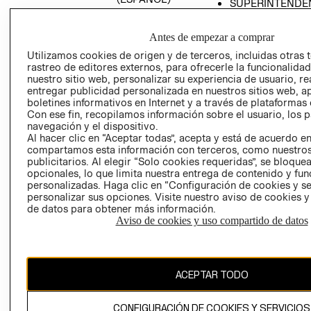
SUPERINTENDE
DE INDUSTRIA Y
PROGRAMA DE
COMERCIO - SI
TRANSPARENCIA
Antes de empezar a comprar
Y ÉTICA (INGLÉS)
PETICIONES
Utilizamos cookies de origen y de terceros, incluidas otras 
QUEJAS Y
rastreo de editores externos, para ofrecerle la funcionalid
RECLAMOS
nuestro sitio web, personalizar su experiencia de usuario, rea
entregar publicidad personalizada en nuestros sitios web, a
boletines informativos en Internet y a través de plataformas 
Con ese fin, recopilamos información sobre el usuario, los 
navegación y el dispositivo.
Al hacer clic en “Aceptar todas”, acepta y está de acuerdo e
compartamos esta información con terceros, como nuestros
publicitarios. Al elegir “Solo cookies requeridas”, se bloque
opcionales, lo que limita nuestra entrega de contenido y fu
Colombia ($)
personalizadas. Haga clic en “Configuración de cookies y se
personalizar sus opciones. Visite nuestro aviso de cookies 
CAMBIAR REGIÓN
de datos para obtener más información.
Aviso de cookies y uso compartido de datos
El contenido de esta página web está protegido por copyright y es
propiedad de H&M Hennes & Mauritz AB.
ACEPTAR TODO
CONFIGURACIÓN DE COOKIES Y SERVICIOS