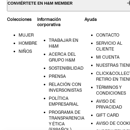
CONVIÉRTETE EN H&M MEMBER
Colecciones
Información
Ayuda
corporativa
MUJER
CONTACTO
TRABAJAR EN
HOMBRE
SERVICIO AL
H&M
CLIENTE
NIÑOS
ACERCA DEL
MI CUENTA
GRUPO H&M
NUESTRAS TIEN
SOSTENIBILIDAD
CLICK&COLLECT
PRENSA
RETIRO EN TIE
RELACIÓN CON
TÉRMINOS Y
INVERSONISTAS
CONDICIONES
POLÍTICA
AVISO DE
EMPRESARIAL
PRIVACIDAD
PROGRAMA DE
GIFT CARD
TRANSPARENCIA
AVISO DE COOK
Y ÉTICA
(ESPAÑOL)