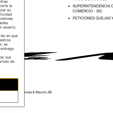
otras
 (INGLÉS)
cerle la
SUPERINTENDENCIA D
izar su
COMERCIO - SIC
blicidad
PETICIONES QUEJAS 
oletines
redes
l usuario,
erdo en que
estros
”, se
 entrega
zar sus
artido de
opiedad de H&M Hennes & Mauritz AB.