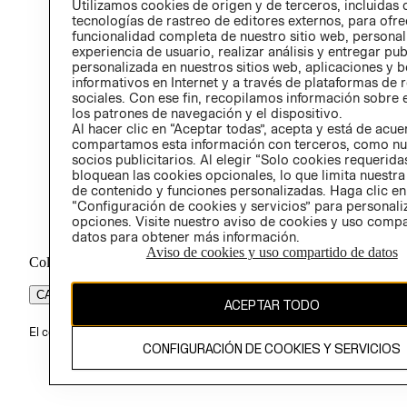
Utilizamos cookies de origen y de terceros, incluidas 
ÉTICA
tecnologías de rastreo de editores externos, para ofre
funcionalidad completa de nuestro sitio web, personal
experiencia de usuario, realizar análisis y entregar pu
personalizada en nuestros sitios web, aplicaciones y b
informativos en Internet y a través de plataformas de 
sociales. Con ese fin, recopilamos información sobre e
los patrones de navegación y el dispositivo.
Al hacer clic en “Aceptar todas”, acepta y está de acu
compartamos esta información con terceros, como nu
socios publicitarios. Al elegir “Solo cookies requeridas
bloquean las cookies opcionales, lo que limita nuestra
de contenido y funciones personalizadas. Haga clic en
“Configuración de cookies y servicios” para personali
opciones. Visite nuestro aviso de cookies y uso comp
datos para obtener más información.
Aviso de cookies y uso compartido de datos
Colombia ($)
CAMBIAR REGIÓN
ACEPTAR TODO
El contenido de esta página web está protegido por copyright y es pr
CONFIGURACIÓN DE COOKIES Y SERVICIOS