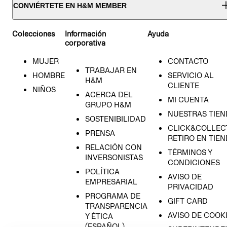
CONVIÉRTETE EN H&M MEMBER
Colecciones
Información
Ayuda
corporativa
MUJER
CONTACTO
TRABAJAR EN
HOMBRE
SERVICIO AL
H&M
CLIENTE
NIÑOS
ACERCA DEL
MI CUENTA
GRUPO H&M
NUESTRAS TIEN
SOSTENIBILIDAD
CLICK&COLLECT
PRENSA
RETIRO EN TIE
RELACIÓN CON
TÉRMINOS Y
INVERSONISTAS
CONDICIONES
POLÍTICA
AVISO DE
EMPRESARIAL
PRIVACIDAD
PROGRAMA DE
GIFT CARD
TRANSPARENCIA
AVISO DE COOK
Y ÉTICA
(ESPAÑOL)