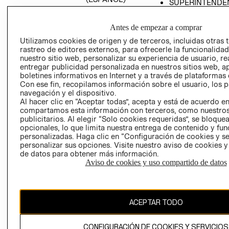
SUPERINTENDE
DE INDUSTRIA Y
PROGRAMA DE
COMERCIO - SI
TRANSPARENCIA
Antes de empezar a comprar
Y ÉTICA (INGLÉS)
PETICIONES
Utilizamos cookies de origen y de terceros, incluidas otras 
QUEJAS Y
rastreo de editores externos, para ofrecerle la funcionalid
RECLAMOS
nuestro sitio web, personalizar su experiencia de usuario, rea
entregar publicidad personalizada en nuestros sitios web, a
boletines informativos en Internet y a través de plataformas 
Con ese fin, recopilamos información sobre el usuario, los 
navegación y el dispositivo.
Al hacer clic en “Aceptar todas”, acepta y está de acuerdo e
compartamos esta información con terceros, como nuestros
publicitarios. Al elegir “Solo cookies requeridas”, se bloque
opcionales, lo que limita nuestra entrega de contenido y fu
Colombia ($)
personalizadas. Haga clic en “Configuración de cookies y se
personalizar sus opciones. Visite nuestro aviso de cookies 
CAMBIAR REGIÓN
de datos para obtener más información.
Aviso de cookies y uso compartido de datos
El contenido de esta página web está protegido por copyright y es
propiedad de H&M Hennes & Mauritz AB.
ACEPTAR TODO
CONFIGURACIÓN DE COOKIES Y SERVICIOS