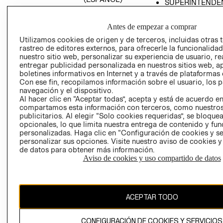
SUPERINTENDE
DE INDUSTRIA Y
PROGRAMA DE
COMERCIO - SI
TRANSPARENCIA
Antes de empezar a comprar
Y ÉTICA (INGLÉS)
PETICIONES
Utilizamos cookies de origen y de terceros, incluidas otras 
QUEJAS Y
rastreo de editores externos, para ofrecerle la funcionalid
RECLAMOS
nuestro sitio web, personalizar su experiencia de usuario, rea
entregar publicidad personalizada en nuestros sitios web, a
boletines informativos en Internet y a través de plataformas 
Con ese fin, recopilamos información sobre el usuario, los 
navegación y el dispositivo.
Al hacer clic en “Aceptar todas”, acepta y está de acuerdo e
compartamos esta información con terceros, como nuestros
publicitarios. Al elegir “Solo cookies requeridas”, se bloque
opcionales, lo que limita nuestra entrega de contenido y fu
Colombia ($)
personalizadas. Haga clic en “Configuración de cookies y se
personalizar sus opciones. Visite nuestro aviso de cookies 
CAMBIAR REGIÓN
de datos para obtener más información.
Aviso de cookies y uso compartido de datos
El contenido de esta página web está protegido por copyright y es
propiedad de H&M Hennes & Mauritz AB.
ACEPTAR TODO
CONFIGURACIÓN DE COOKIES Y SERVICIOS