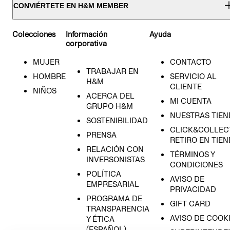
CONVIÉRTETE EN H&M MEMBER
Colecciones
Información
Ayuda
corporativa
MUJER
CONTACTO
TRABAJAR EN
HOMBRE
SERVICIO AL
H&M
CLIENTE
NIÑOS
ACERCA DEL
MI CUENTA
GRUPO H&M
NUESTRAS TIEN
SOSTENIBILIDAD
CLICK&COLLECT
PRENSA
RETIRO EN TIE
RELACIÓN CON
TÉRMINOS Y
INVERSONISTAS
CONDICIONES
POLÍTICA
AVISO DE
EMPRESARIAL
PRIVACIDAD
PROGRAMA DE
GIFT CARD
TRANSPARENCIA
AVISO DE COOK
Y ÉTICA
(ESPAÑOL)