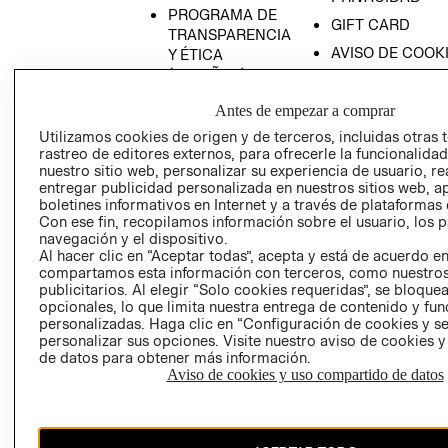
PROGRAMA DE
GIFT CARD
TRANSPARENCIA
AVISO DE COOK
Y ÉTICA
(ESPAÑOL)
SUPERINTENDE
DE INDUSTRIA Y
PROGRAMA DE
Antes de empezar a comprar
COMERCIO - SI
TRANSPARENCIA
Utilizamos cookies de origen y de terceros, incluidas otras 
Y ÉTICA (INGLÉS)
PETICIONES
rastreo de editores externos, para ofrecerle la funcionalid
QUEJAS Y
nuestro sitio web, personalizar su experiencia de usuario, rea
entregar publicidad personalizada en nuestros sitios web, a
RECLAMOS
boletines informativos en Internet y a través de plataformas 
Con ese fin, recopilamos información sobre el usuario, los 
navegación y el dispositivo.
Al hacer clic en “Aceptar todas”, acepta y está de acuerdo e
compartamos esta información con terceros, como nuestros
publicitarios. Al elegir “Solo cookies requeridas”, se bloque
opcionales, lo que limita nuestra entrega de contenido y fu
personalizadas. Haga clic en “Configuración de cookies y se
Colombia ($)
personalizar sus opciones. Visite nuestro aviso de cookies 
de datos para obtener más información.
CAMBIAR REGIÓN
Aviso de cookies y uso compartido de datos