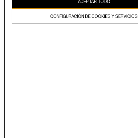
ACEPTAR TODO
El contenido de esta página web está protegido por copyright y es
propiedad de H&M Hennes & Mauritz AB.
CONFIGURACIÓN DE COOKIES Y SERVICIOS