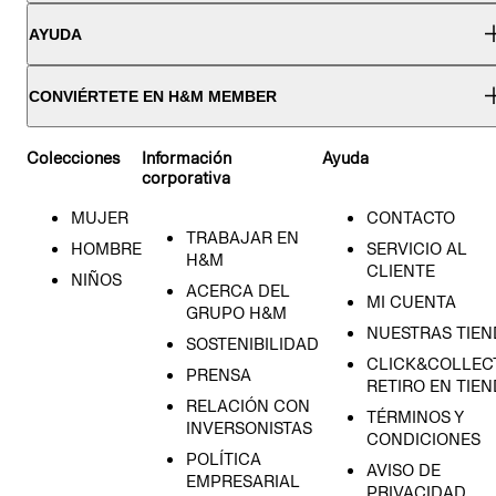
AYUDA
CONVIÉRTETE EN H&M MEMBER
Colecciones
Información
Ayuda
corporativa
MUJER
CONTACTO
TRABAJAR EN
HOMBRE
SERVICIO AL
H&M
CLIENTE
NIÑOS
ACERCA DEL
MI CUENTA
GRUPO H&M
NUESTRAS TIEN
SOSTENIBILIDAD
CLICK&COLLECT
PRENSA
RETIRO EN TIE
RELACIÓN CON
TÉRMINOS Y
INVERSONISTAS
CONDICIONES
POLÍTICA
AVISO DE
EMPRESARIAL
PRIVACIDAD