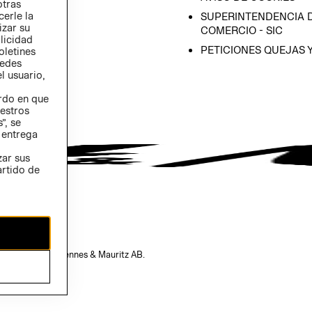
otras
 (INGLÉS)
cerle la
SUPERINTENDENCIA D
izar su
COMERCIO - SIC
blicidad
PETICIONES QUEJAS 
oletines
redes
l usuario,
erdo en que
estros
”, se
 entrega
zar sus
artido de
opiedad de H&M Hennes & Mauritz AB.