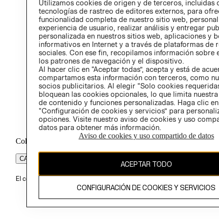
Utilizamos cookies de origen y de terceros, incluidas 
ÉTICA
tecnologías de rastreo de editores externos, para ofre
funcionalidad completa de nuestro sitio web, personal
experiencia de usuario, realizar análisis y entregar pu
personalizada en nuestros sitios web, aplicaciones y b
informativos en Internet y a través de plataformas de 
sociales. Con ese fin, recopilamos información sobre e
los patrones de navegación y el dispositivo.
Al hacer clic en “Aceptar todas”, acepta y está de acu
compartamos esta información con terceros, como nu
socios publicitarios. Al elegir “Solo cookies requeridas
bloquean las cookies opcionales, lo que limita nuestra
de contenido y funciones personalizadas. Haga clic en
“Configuración de cookies y servicios” para personali
opciones. Visite nuestro aviso de cookies y uso comp
datos para obtener más información.
Aviso de cookies y uso compartido de datos
Colombia ($)
CAMBIAR REGIÓN
ACEPTAR TODO
El contenido de esta página web está protegido por copyright y es pr
CONFIGURACIÓN DE COOKIES Y SERVICIOS