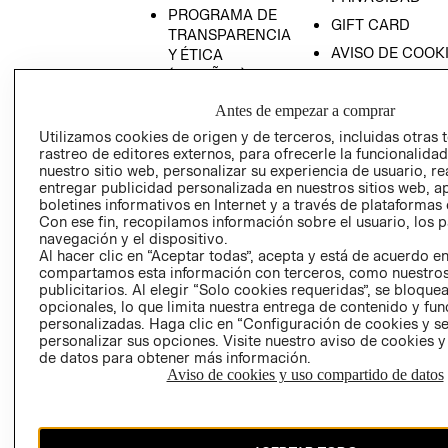
PROGRAMA DE
GIFT CARD
TRANSPARENCIA
AVISO DE COOK
Y ÉTICA
(ESPAÑOL)
SUPERINTENDE
DE INDUSTRIA Y
PROGRAMA DE
Antes de empezar a comprar
COMERCIO - SI
TRANSPARENCIA
Utilizamos cookies de origen y de terceros, incluidas otras 
Y ÉTICA (INGLÉS)
PETICIONES
rastreo de editores externos, para ofrecerle la funcionalid
QUEJAS Y
nuestro sitio web, personalizar su experiencia de usuario, rea
entregar publicidad personalizada en nuestros sitios web, a
RECLAMOS
boletines informativos en Internet y a través de plataformas 
Con ese fin, recopilamos información sobre el usuario, los 
navegación y el dispositivo.
Al hacer clic en “Aceptar todas”, acepta y está de acuerdo e
compartamos esta información con terceros, como nuestros
publicitarios. Al elegir “Solo cookies requeridas”, se bloque
opcionales, lo que limita nuestra entrega de contenido y fu
personalizadas. Haga clic en “Configuración de cookies y se
Colombia ($)
personalizar sus opciones. Visite nuestro aviso de cookies 
de datos para obtener más información.
CAMBIAR REGIÓN
Aviso de cookies y uso compartido de datos