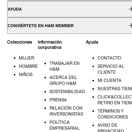
AYUDA
CONVIÉRTETE EN H&M MEMBER
Colecciones
Información
Ayuda
corporativa
MUJER
CONTACTO
TRABAJAR EN
HOMBRE
SERVICIO AL
H&M
CLIENTE
NIÑOS
ACERCA DEL
MI CUENTA
GRUPO H&M
NUESTRAS TIEN
SOSTENIBILIDAD
CLICK&COLLECT
PRENSA
RETIRO EN TIE
RELACIÓN CON
TÉRMINOS Y
INVERSONISTAS
CONDICIONES
POLÍTICA
AVISO DE
EMPRESARIAL
PRIVACIDAD