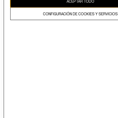
ACEPTAR TODO
El contenido de esta página web está protegido por copyright y es
propiedad de H&M Hennes & Mauritz AB.
CONFIGURACIÓN DE COOKIES Y SERVICIOS