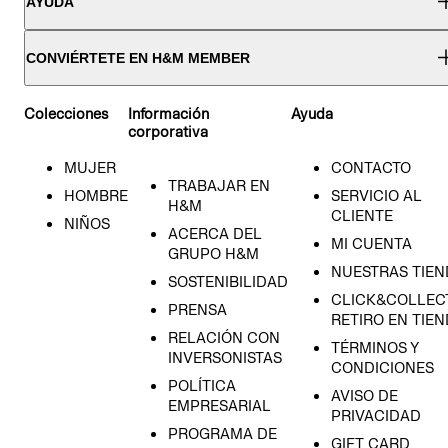
AYUDA
CONVIÉRTETE EN H&M MEMBER
Colecciones
Información
Ayuda
corporativa
MUJER
CONTACTO
TRABAJAR EN
HOMBRE
SERVICIO AL
H&M
CLIENTE
NIÑOS
ACERCA DEL
MI CUENTA
GRUPO H&M
NUESTRAS TIEN
SOSTENIBILIDAD
CLICK&COLLECT
PRENSA
RETIRO EN TIE
RELACIÓN CON
TÉRMINOS Y
INVERSONISTAS
CONDICIONES
POLÍTICA
AVISO DE
EMPRESARIAL
PRIVACIDAD
PROGRAMA DE
GIFT CARD