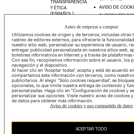
TRANSPARENCIA
AVISO DE COOK
Y ÉTICA
(ESPAÑOL)
SUPERINTENDE
DE INDUSTRIA Y
PROGRAMA DE
Antes de empezar a comprar
COMERCIO - SI
TRANSPARENCIA
Y ÉTICA (INGLÉS)
Utilizamos cookies de origen y de terceros, incluidas otras 
PETICIONES
rastreo de editores externos, para ofrecerle la funcionalid
QUEJAS Y
nuestro sitio web, personalizar su experiencia de usuario, rea
RECLAMOS
entregar publicidad personalizada en nuestros sitios web, a
boletines informativos en Internet y a través de plataformas 
RECIÉN NACIDO
Con ese fin, recopilamos información sobre el usuario, los 
navegación y el dispositivo.
NOVEDADES
Al hacer clic en “Aceptar todas”, acepta y está de acuerdo e
compartamos esta información con terceros, como nuestros
publicitarios. Al elegir “Solo cookies requeridas”, se bloque
opcionales, lo que limita nuestra entrega de contenido y fu
Colombia ($)
personalizadas. Haga clic en “Configuración de cookies y se
personalizar sus opciones. Visite nuestro aviso de cookies 
CAMBIAR REGIÓN
de datos para obtener más información.
Aviso de cookies y uso compartido de datos
El contenido de esta página web está protegido por copyright y es
ACEPTAR TODO
propiedad de H&M Hennes & Mauritz AB.