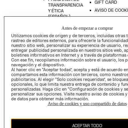
GIFT CARD
TRANSPARENCIA
AVISO DE COOK
Y ÉTICA
(ESPAÑOL)
SUPERINTENDE
DE INDUSTRIA Y
PROGRAMA DE
Antes de empezar a comprar
COMERCIO - SI
TRANSPARENCIA
Utilizamos cookies de origen y de terceros, incluidas otras 
Y ÉTICA (INGLÉS)
PETICIONES
rastreo de editores externos, para ofrecerle la funcionalid
QUEJAS Y
nuestro sitio web, personalizar su experiencia de usuario, rea
RECLAMOS
entregar publicidad personalizada en nuestros sitios web, a
boletines informativos en Internet y a través de plataformas 
Con ese fin, recopilamos información sobre el usuario, los 
navegación y el dispositivo.
Al hacer clic en “Aceptar todas”, acepta y está de acuerdo e
compartamos esta información con terceros, como nuestros
publicitarios. Al elegir “Solo cookies requeridas”, se bloque
opcionales, lo que limita nuestra entrega de contenido y fu
Colombia ($)
personalizadas. Haga clic en “Configuración de cookies y se
personalizar sus opciones. Visite nuestro aviso de cookies 
de datos para obtener más información.
CAMBIAR REGIÓN
Aviso de cookies y uso compartido de datos
El contenido de esta página web está protegido por copyright y es
ACEPTAR TODO