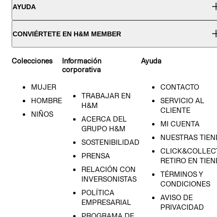
AYUDA
CONVIÉRTETE EN H&M MEMBER
Colecciones
Información
Ayuda
corporativa
MUJER
CONTACTO
TRABAJAR EN
HOMBRE
SERVICIO AL
H&M
CLIENTE
NIÑOS
ACERCA DEL
MI CUENTA
GRUPO H&M
NUESTRAS TIEN
SOSTENIBILIDAD
CLICK&COLLECT
PRENSA
RETIRO EN TIE
RELACIÓN CON
TÉRMINOS Y
INVERSONISTAS
CONDICIONES
POLÍTICA
AVISO DE
EMPRESARIAL
PRIVACIDAD
PROGRAMA DE