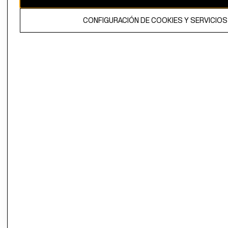
propiedad de H&M Hennes & Mauritz AB.
CONFIGURACIÓN DE COOKIES Y SERVICIOS