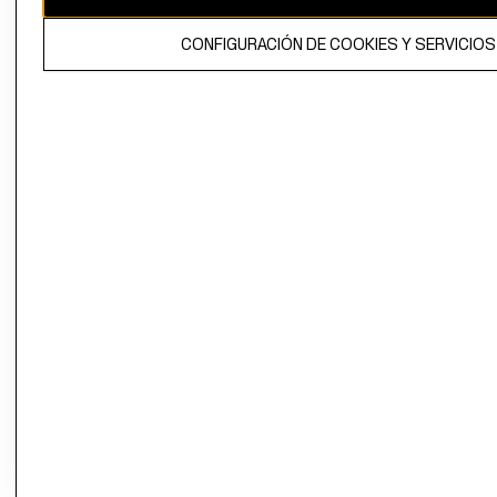
propiedad de H&M Hennes & Mauritz AB.
CONFIGURACIÓN DE COOKIES Y SERVICIOS