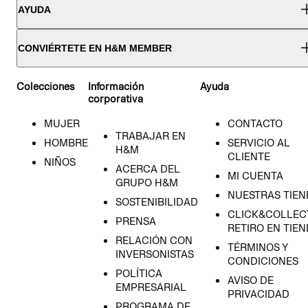
AYUDA
CONVIÉRTETE EN H&M MEMBER
Colecciones
Información
Ayuda
corporativa
MUJER
CONTACTO
TRABAJAR EN
HOMBRE
SERVICIO AL
H&M
CLIENTE
NIÑOS
ACERCA DEL
MI CUENTA
GRUPO H&M
NUESTRAS TIEN
SOSTENIBILIDAD
CLICK&COLLECT
PRENSA
RETIRO EN TIE
RELACIÓN CON
TÉRMINOS Y
INVERSONISTAS
CONDICIONES
POLÍTICA
AVISO DE
EMPRESARIAL
PRIVACIDAD
PROGRAMA DE