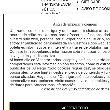
GIFT CARD
TRANSPARENCIA
AVISO DE COOK
Y ÉTICA
(ESPAÑOL)
SUPERINTENDE
DE INDUSTRIA Y
PROGRAMA DE
Antes de empezar a comprar
COMERCIO - SI
TRANSPARENCIA
Utilizamos cookies de origen y de terceros, incluidas otras 
Y ÉTICA (INGLÉS)
PETICIONES
rastreo de editores externos, para ofrecerle la funcionalid
QUEJAS Y
nuestro sitio web, personalizar su experiencia de usuario, rea
RECLAMOS
entregar publicidad personalizada en nuestros sitios web, a
boletines informativos en Internet y a través de plataformas 
Con ese fin, recopilamos información sobre el usuario, los 
navegación y el dispositivo.
Al hacer clic en “Aceptar todas”, acepta y está de acuerdo e
compartamos esta información con terceros, como nuestros
publicitarios. Al elegir “Solo cookies requeridas”, se bloque
opcionales, lo que limita nuestra entrega de contenido y fu
Colombia ($)
personalizadas. Haga clic en “Configuración de cookies y se
personalizar sus opciones. Visite nuestro aviso de cookies 
de datos para obtener más información.
CAMBIAR REGIÓN
Aviso de cookies y uso compartido de datos
El contenido de esta página web está protegido por copyright y es
ACEPTAR TODO