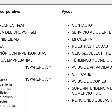
 corporativa
Ayuda
AJAR EN H&M
CONTACTO
CA DEL GRUPO H&M
SERVICIO AL CLIENTE
NIBILIDAD
MI CUENTA
SA
NUESTRAS TIENDAS
CIÓN CON INVERSONISTAS
CLICK&COLLECT - RE
ICA EMPRESARIAL
TÉRMINOS Y CONDICI
RAMA DE TRANSPARENCIA Y
AVISO DE PRIVACIDA
 (ESPAÑOL)
GIFT CARD
RAMA DE TRANSPARENCIA Y
otras
AVISO DE COOKIES
cerle la
 (INGLÉS)
SUPERINTENDENCIA D
izar su
blicidad
COMERCIO - SIC
oletines
PETICIONES QUEJAS 
redes
l usuario,