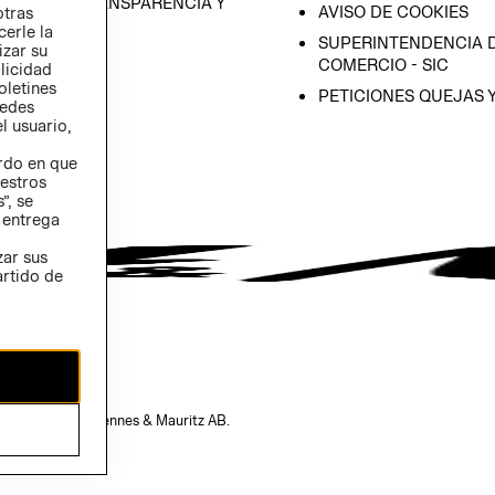
RAMA DE TRANSPARENCIA Y
AVISO DE COOKIES
otras
 (INGLÉS)
cerle la
SUPERINTENDENCIA D
izar su
COMERCIO - SIC
blicidad
oletines
PETICIONES QUEJAS 
redes
l usuario,
erdo en que
estros
”, se
 entrega
zar sus
artido de
opiedad de H&M Hennes & Mauritz AB.