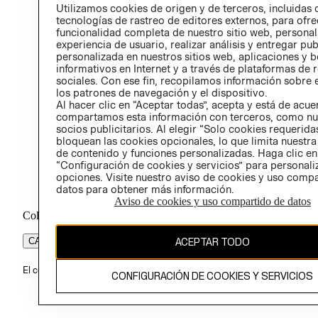
PROG
Utilizamos cookies de origen y de terceros, incluidas 
ÉTICA
tecnologías de rastreo de editores externos, para ofre
funcionalidad completa de nuestro sitio web, personal
experiencia de usuario, realizar análisis y entregar pu
personalizada en nuestros sitios web, aplicaciones y b
informativos en Internet y a través de plataformas de 
sociales. Con ese fin, recopilamos información sobre e
los patrones de navegación y el dispositivo.
Al hacer clic en “Aceptar todas”, acepta y está de acu
compartamos esta información con terceros, como nu
socios publicitarios. Al elegir “Solo cookies requeridas
bloquean las cookies opcionales, lo que limita nuestra
de contenido y funciones personalizadas. Haga clic en
“Configuración de cookies y servicios” para personali
opciones. Visite nuestro aviso de cookies y uso comp
datos para obtener más información.
Aviso de cookies y uso compartido de datos
Colombia ($)
CAMBIAR REGIÓN
ACEPTAR TODO
El contenido de esta página web está protegido por copyright y es pr
CONFIGURACIÓN DE COOKIES Y SERVICIOS