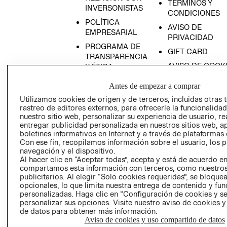
TÉRMINOS Y
INVERSONISTAS
CONDICIONES
POLÍTICA
AVISO DE
EMPRESARIAL
PRIVACIDAD
PROGRAMA DE
GIFT CARD
TRANSPARENCIA
AVISO DE COOK
Y ÉTICA
(ESPAÑOL)
SUPERINTENDE
Antes de empezar a comprar
DE INDUSTRIA Y
PROGRAMA DE
Utilizamos cookies de origen y de terceros, incluidas otras 
COMERCIO - SI
TRANSPARENCIA
rastreo de editores externos, para ofrecerle la funcionalid
Y ÉTICA (INGLÉS)
PETICIONES
nuestro sitio web, personalizar su experiencia de usuario, rea
QUEJAS Y
entregar publicidad personalizada en nuestros sitios web, a
boletines informativos en Internet y a través de plataformas 
RECLAMOS
Con ese fin, recopilamos información sobre el usuario, los 
navegación y el dispositivo.
Al hacer clic en “Aceptar todas”, acepta y está de acuerdo e
compartamos esta información con terceros, como nuestros
publicitarios. Al elegir “Solo cookies requeridas”, se bloque
opcionales, lo que limita nuestra entrega de contenido y fu
personalizadas. Haga clic en “Configuración de cookies y se
personalizar sus opciones. Visite nuestro aviso de cookies 
Colombia ($)
de datos para obtener más información.
Aviso de cookies y uso compartido de datos
CAMBIAR REGIÓN