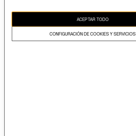
ACEPTAR TODO
El contenido de esta página web está protegido por copyright y es
propiedad de H&M Hennes & Mauritz AB.
CONFIGURACIÓN DE COOKIES Y SERVICIOS