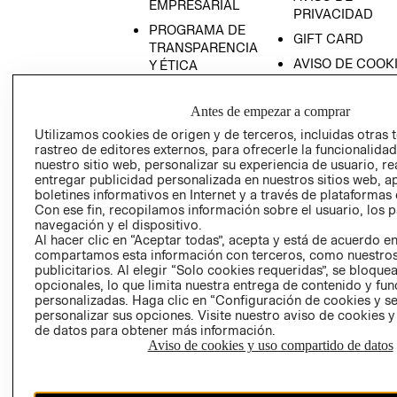
EMPRESARIAL
PRIVACIDAD
PROGRAMA DE
GIFT CARD
TRANSPARENCIA
AVISO DE COOK
Y ÉTICA
(ESPAÑOL)
SUPERINTENDE
DE INDUSTRIA Y
PROGRAMA DE
Antes de empezar a comprar
COMERCIO - SI
TRANSPARENCIA
Utilizamos cookies de origen y de terceros, incluidas otras 
Y ÉTICA (INGLÉS)
PETICIONES
rastreo de editores externos, para ofrecerle la funcionalid
nuestro sitio web, personalizar su experiencia de usuario, rea
QUEJAS Y
entregar publicidad personalizada en nuestros sitios web, a
RECLAMOS
boletines informativos en Internet y a través de plataformas 
Con ese fin, recopilamos información sobre el usuario, los 
navegación y el dispositivo.
Al hacer clic en “Aceptar todas”, acepta y está de acuerdo e
compartamos esta información con terceros, como nuestros
publicitarios. Al elegir “Solo cookies requeridas”, se bloque
opcionales, lo que limita nuestra entrega de contenido y fu
personalizadas. Haga clic en “Configuración de cookies y se
Colombia ($)
personalizar sus opciones. Visite nuestro aviso de cookies 
de datos para obtener más información.
CAMBIAR REGIÓN
Aviso de cookies y uso compartido de datos