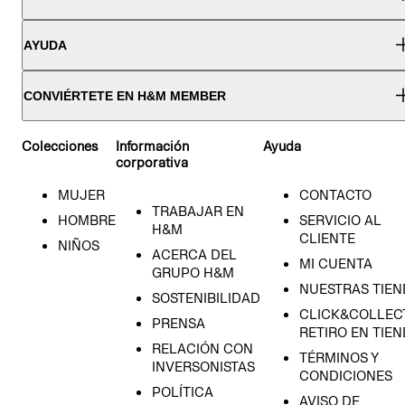
AYUDA
CONVIÉRTETE EN H&M MEMBER
Colecciones
Información
Ayuda
corporativa
MUJER
CONTACTO
TRABAJAR EN
HOMBRE
SERVICIO AL
H&M
CLIENTE
NIÑOS
ACERCA DEL
MI CUENTA
GRUPO H&M
NUESTRAS TIEN
SOSTENIBILIDAD
CLICK&COLLECT
PRENSA
RETIRO EN TIE
RELACIÓN CON
TÉRMINOS Y
INVERSONISTAS
CONDICIONES
POLÍTICA
AVISO DE