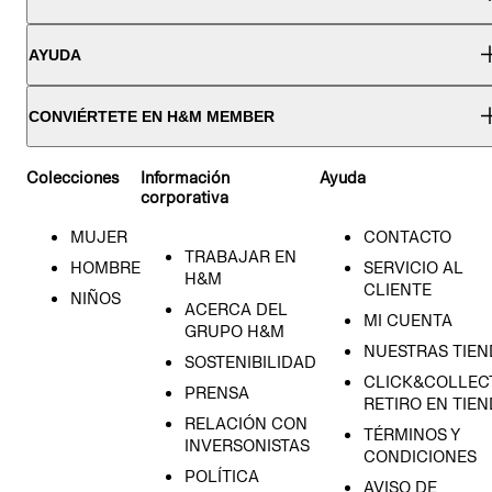
AYUDA
CONVIÉRTETE EN H&M MEMBER
Colecciones
Información
Ayuda
corporativa
MUJER
CONTACTO
TRABAJAR EN
HOMBRE
SERVICIO AL
H&M
CLIENTE
NIÑOS
ACERCA DEL
MI CUENTA
GRUPO H&M
NUESTRAS TIEN
SOSTENIBILIDAD
CLICK&COLLECT
PRENSA
RETIRO EN TIE
RELACIÓN CON
TÉRMINOS Y
INVERSONISTAS
CONDICIONES
POLÍTICA
AVISO DE