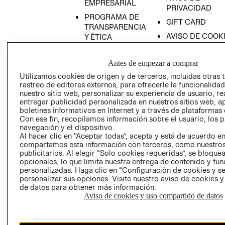
EMPRESARIAL
PRIVACIDAD
PROGRAMA DE
GIFT CARD
TRANSPARENCIA
AVISO DE COOK
Y ÉTICA
(ESPAÑOL)
SUPERINTENDE
DE INDUSTRIA Y
PROGRAMA DE
Antes de empezar a comprar
COMERCIO - SI
TRANSPARENCIA
Utilizamos cookies de origen y de terceros, incluidas otras 
Y ÉTICA (INGLÉS)
PETICIONES
rastreo de editores externos, para ofrecerle la funcionalid
nuestro sitio web, personalizar su experiencia de usuario, rea
QUEJAS Y
entregar publicidad personalizada en nuestros sitios web, a
RECLAMOS
boletines informativos en Internet y a través de plataformas 
Con ese fin, recopilamos información sobre el usuario, los 
navegación y el dispositivo.
Al hacer clic en “Aceptar todas”, acepta y está de acuerdo e
compartamos esta información con terceros, como nuestros
publicitarios. Al elegir “Solo cookies requeridas”, se bloque
opcionales, lo que limita nuestra entrega de contenido y fu
personalizadas. Haga clic en “Configuración de cookies y se
Colombia ($)
personalizar sus opciones. Visite nuestro aviso de cookies 
de datos para obtener más información.
CAMBIAR REGIÓN
Aviso de cookies y uso compartido de datos